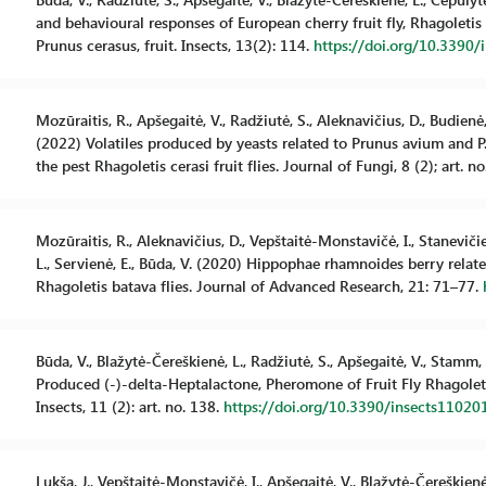
and behavioural responses of European cherry fruit fly, Rhagoletis
Prunus cerasus, fruit. Insects, 13(2): 114.
https://doi.org/10.3390
Mozūraitis, R., Apšegaitė, V., Radžiutė, S., Aleknavičius, D., Budienė,
(2022) Volatiles produced by yeasts related to Prunus avium and P.
the pest Rhagoletis cerasi fruit flies. Journal of Fungi, 8 (2); art. no
Mozūraitis, R., Aleknavičius, D., Vepštaitė-Monstavičė, I., Staneviči
L., Servienė, E., Būda, V. (2020) Hippophae rhamnoides berry relate
Rhagoletis batava flies. Journal of Advanced Research, 21: 71–77.
Būda, V., Blažytė-Čereškienė, L., Radžiutė, S., Apšegaitė, V., Stamm, 
Produced (-)-delta-Heptalactone, Pheromone of Fruit Fly Rhagoletis
Insects, 11 (2): art. no. 138.
https://doi.org/10.3390/insects11020
Lukša, J., Vepštaitė-Monstavičė, I., Apšegaitė, V., Blažytė-Čereškienė,