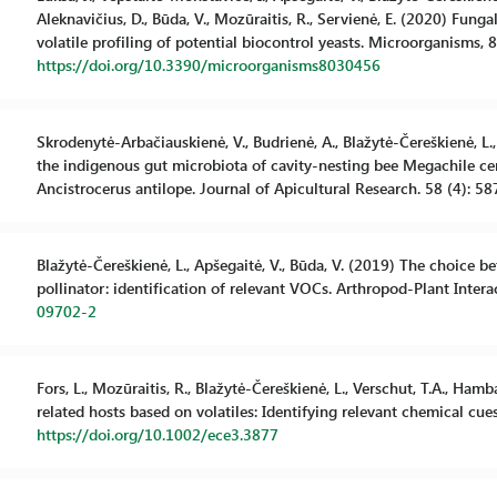
Aleknavičius, D., Būda, V., Mozūraitis, R., Servienė, E. (2020) Fun
volatile profiling of potential biocontrol yeasts. Microorganisms, 8 
https://doi.org/10.3390/microorganisms8030456
Skrodenytė-Arbačiauskienė, V., Budrienė, A., Blažytė-Čereškienė, L
the indigenous gut microbiota of cavity-nesting bee Megachile ce
Ancistrocerus antilope. Journal of Apicultural Research. 58 (4): 5
Blažytė-Čereškienė, L., Apšegaitė, V., Būda, V. (2019) The choice b
pollinator: identification of relevant VOCs. Arthropod-Plant Intera
09702-2
Fors, L., Mozūraitis, R., Blažytė-Čereškienė, L., Verschut, T.A., Ha
related hosts based on volatiles: Identifying relevant chemical cu
https://doi.org/10.1002/ece3.3877