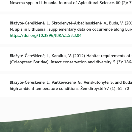
Nosema spp. in Lithuania. Journal of Apicultural Science. 60 (2): 
Blažytė-Čereškienė, L., Skrodenytė-Arbačiauskienė, V., Būda, V. (
N. apis in Lithuania : supplementary data on occurrence along Euro
https://doi.org/10.3896/IBRA.1.53.3.04
Blažytė-Čereškienė, L., Karalius, V. (2012) Habitat requirements o
(Coleoptera: Boridae). Insect conservation and diversity. 5 (3): 18
Blažytė-Čereškienė, L., Vaitkevičienė, G., Venskutonytė, S. and Būd
high ambient temperature conditions. Žemdirbystė 97 (1): 61–70