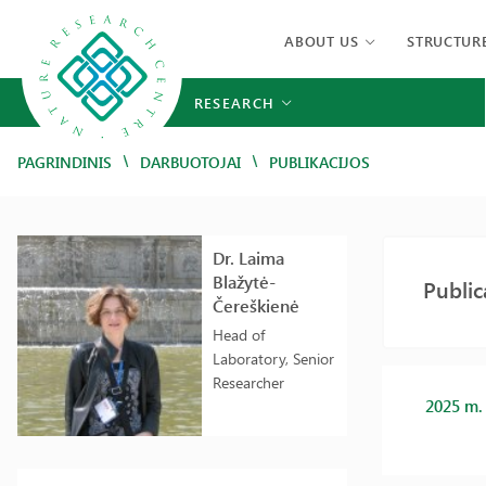
ABOUT US
STRUCTUR
RESEARCH
/
/
PAGRINDINIS
DARBUOTOJAI
PUBLIKACIJOS
Dr. Laima
Blažytė-
Public
Čereškienė
Head of
Laboratory, Senior
Researcher
2025 m.