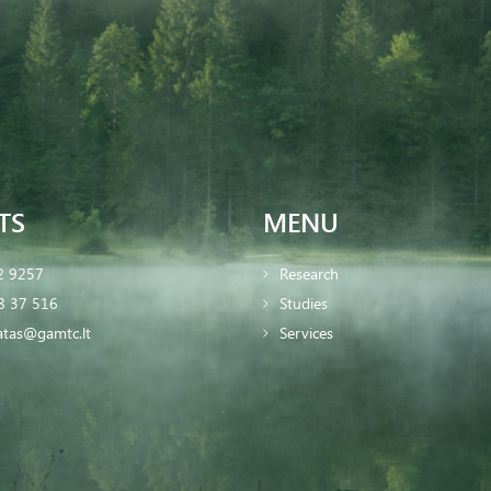
TS
MENU
2 9257
Research
8 37 516
Studies
iatas@gamtc.lt
Services