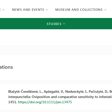
E
NEWS AND EVENTS
MUSEUM AND COLLECTIONS
STUDIES
ations
Blažytė-Čereškienė, L., Apšegaitė, V., Nedveckytė, I., Pečiulytė, D.
interpunctella: Oviposition and comparative sensitivity to infesta
1451.
https://doi.org/10.1111/jen.13475