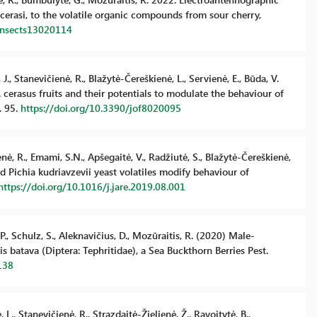
 cerasi, to the volatile organic compounds from sour cherry,
/insects13020114
 J., Stanevičienė, R., Blažytė-Čereškienė, L., Servienė, E., Būda, V.
 cerasus fruits and their potentials to modulate the behaviour of
. 95.
https://doi.org/10.3390/jof8020095
enė, R., Emami, S.N., Apšegaitė, V., Radžiutė, S., Blažytė-Čereškienė,
d Pichia kudriavzevii yeast volatiles modify behaviour of
https://doi.org/10.1016/j.jare.2019.08.001
P., Schulz, S., Aleknavičius, D., Mozūraitis, R. (2020) Male-
 batava (Diptera: Tephritidae), a Sea Buckthorn Berries Pest.
138
 L., Stanevičienė, R., Strazdaitė-Žielienė, Ž., Ravoitytė, B.,