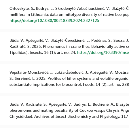
Orlovskytė, S., Budrys, E., Skrodenytė-Arbačiauskienė, V., Blažytė-
mellifera in Lithuania: data on mitotype diversity of native bee po
https://doi.org/10.1080/00218839.2024.2327125
Būda, V., Apšegaitė, V., Blažytė-Čereškienė, L., Podėnas, S., Souza, J.P
Radžiutė, S. 2025. Pheromones in crane flies: Behaviorally active
Tipulidae). Insects, 16 (1): art. no. 24.
https://doi.org/10.3390/in
Vepštaitė-Monstavičė, I., Lukša-Žebelovič, J., Apšegaitė, V., Mozūraiti
S., Servienė, E. 2025. Profiles of killer systems and volatile org
substantiate implications for biocontrol. Foods, 14 (2): art. no. 28
Būda, V., Radžiutė, S., Apšegaitė, V., Budrys, E., Budrienė, A., Blaž
pheromones and mating peculiarity of Cuckoo wasps Chrysis Angust
Chrysididae). Archives of Insect Biochemistry and Physiology, 117 