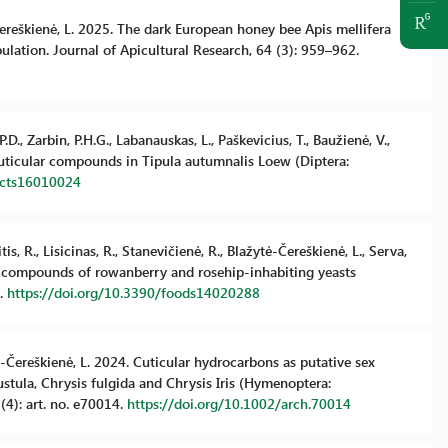
Čereškienė, L. 2025. The dark European honey bee Apis mellifera
pulation. Journal of Apicultural Research, 64 (3): 959–962.
.D., Zarbin, P.H.G., Labanauskas, L., Paškevicius, T., Baužienė, V.,
 cuticular compounds in Tipula autumnalis Loew (Diptera:
sects16010024
s, R., Lisicinas, R., Stanevičienė, R., Blažytė-Čereškienė, L., Serva,
anic compounds of rowanberry and rosehip-inhabiting yeasts
8.
https://doi.org/10.3390/foods14020288
ytė-Čereškienė, L. 2024. Cuticular hydrocarbons as putative sex
ula, Chrysis fulgida and Chrysis Iris (Hymenoptera:
(4): art. no. e70014.
https://doi.org/10.1002/arch.70014