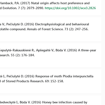
., Hamback, P.A. (2017) Natal origin affects host preference and
nd Evolution. 7 (7): 2079-2090.
https://doi.org/10.1002/ece3.2826
da V., Pečiulytė D. (2016) Electrophysiological and behavioural
volatile compound. Annals of Forest Science. 73 (2): 247-256.
Čepulytė-Rakauskienė R., Apšegaitė V., Būda V. (2016) A three-year
search. 55 (2): 176-184.
tė I., Pečiulytė D. (2016) Response of moth Plodia interpunctella
al of Stored Products Research. 69: 152-158.
 Nedveckytė I., Būda V. (2016) Honey bee infection caused by