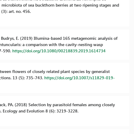
gal microbiota of sea buckthorn berries at two ripening stages and
(3): art. no. 456.
., Budrys, E. (2019) Illumina-based 16S metagenomic analysis of
ntuncularis: a comparison with the cavity-nesting wasp
87-590.
https://doi.org/10.1080/00218839.2019.1614734
etween flowers of closely related plant species by generalist
ctions. 13 (5): 735-743.
https://doi.org/10.1007/s11829-019-
mback, PA. (2018) Selection by parasitoid females among closely
es. Ecology and Evolution 8 (6): 3219-3228.