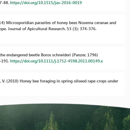
77-88.
https://doi.org/10.1515/jas-2016-0019
2014) Microsporidian parasites of honey bees Nosema ceranae and
pe. Journal of Apicultural Research. 53 (3): 374-376.
f the endangered beetle Boros schneideri (Panzer, 1796)
6–191.
https://doi.org/10.1111/j.1752-4598.2011.00149.x
a, V. (2010) Honey bee foraging in spring oilseed rape crops under