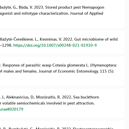
Bumbulytė, G., Būda, V. 2023. Stored product pest Nemapogon
tagonist and mitotype characterization. Journal of Applied
., Blažytė-Čereškienė, L., Kesminas, V. 2022. Gut microbiome of wild
94–1298.
https://doi.org/10.1007/s00248-021-01910-9
022. Response of parasitic wasp Cotesia glomerata L. (Hymenoptera:
 of males and females. Journal of Economic Entomology, 115 (5):
, J., Aleknavicius, D., Mozūraitis, R. 2022. Sea buckthorn
 volatile semiochemicals involved in pest attraction.
lturae8020179
ytė, R., Bumbulytė, G., Mozūraitis, R. 2022. Electroantennographic