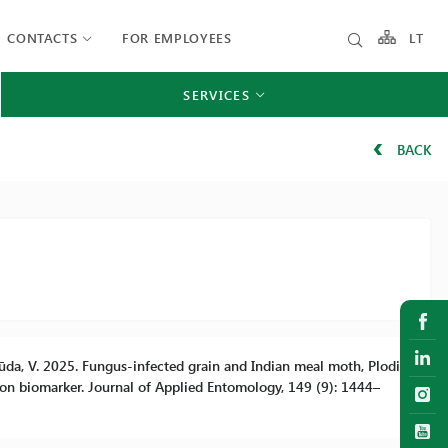
CONTACTS
FOR EMPLOYEES
LT
SERVICES
BACK
, Būda, V. 2025. Fungus-infected grain and Indian meal moth, Plodia
tion biomarker. Journal of Applied Entomology, 149 (9): 1444–