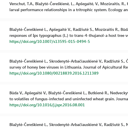
Verschut, T.A., Blažytė-Čereškienė, L., Apšegaitė, V., Mozūraitis, R
larval performance relationships in a tritrophic system. Ecology a
Blažytė-Čereškienė L., Apšegaitė V., Radžiutė S., Mozūraitis R., Bū
responses of Ips typographus (L.) to trans-4-thujanol-a host tree 
https://doi.org/10.1007/s13595-015-0494-5
Blažytė-Čereškienė L., Skrodenytė-Arbačiauskienė V., Radžiutė S., 
survey of honey bee viruses in Lithuania. Journal of Apicultural Re
https://doi.org/10.1080/00218839.2016.1211389
Būda V., Apšegaitė V., Blažytė-Čereškienė L., Butkienė R., Nedvecky
to volatiles of fungus-infected and uninfected wheat grain. Journ
https://doi.org/10.1016/j.jspr.2016.08.001
Blažytė-Čereškienė L., Skrodenytė-Arbačiauskienė V., Radžiutė S.,