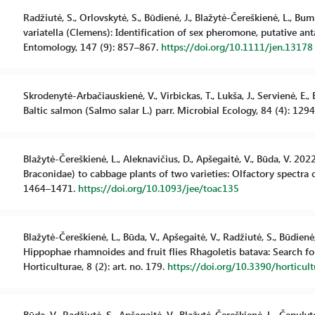
Radžiutė, S., Orlovskytė, S., Būdienė, J., Blažytė-Čereškienė, L., 
variatella (Clemens): Identification of sex pheromone, putative an
Entomology, 147 (9): 857–867.
https://doi.org/10.1111/jen.13178
Skrodenytė-Arbačiauskienė, V., Virbickas, T., Lukša, J., Servienė, E
Baltic salmon (Salmo salar L.) parr. Microbial Ecology, 84 (4): 12
Blažytė-Čereškienė, L., Aleknavičius, D., Apšegaitė, V., Būda, V. 2
Braconidae) to cabbage plants of two varieties: Olfactory spectra
1464–1471.
https://doi.org/10.1093/jee/toac135
Blažytė-Čereškienė, L., Būda, V., Apšegaitė, V., Radžiutė, S., Būdienė
Hippophae rhamnoides and fruit flies Rhagoletis batava: Search for
Horticulturae, 8 (2): art. no. 179.
https://doi.org/10.3390/horticu
Būda, V., Radžiutė, S., Apšegaitė, V., Blažytė-Čereškienė, L., Čepul