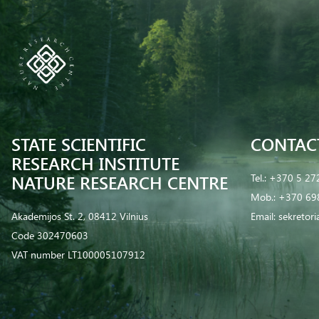
STATE SCIENTIFIC
CONTAC
RESEARCH INSTITUTE
NATURE RESEARCH CENTRE
Tel.:
+370 5 27
Mob.:
+370 69
Akademijos St. 2, 08412 Vilnius
Email:
sekretor
Code 302470603
VAT number LT100005107912