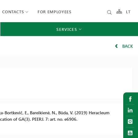
CONTACTS
FOR EMPLOYEES
LT
SERVICES
BACK
ska-Bortkevič, E., Bareikienė, N., Būda, V. (2019) Heracleum
tion of GA(3). PEERJ. 7: art. no. e6906.