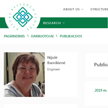
ABOUT US
STRUCTUR
RESEARCH
/
/
PAGRINDINIS
DARBUOTOJAI
PUBLIKACIJOS
Nijolė
Bareikienė
Public
Engineer
2019 m.