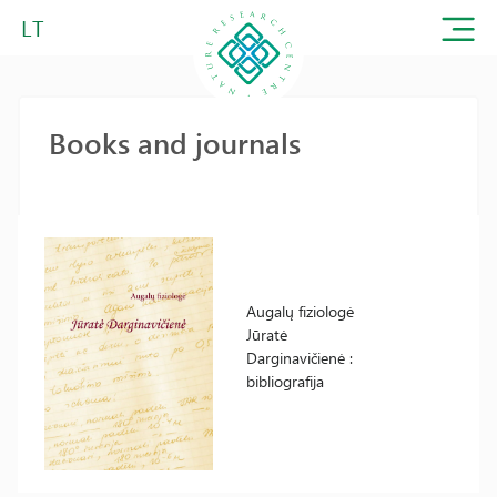
LT
Books and journals
Augalų fiziologė
Jūratė
Darginavičienė :
bibliografija