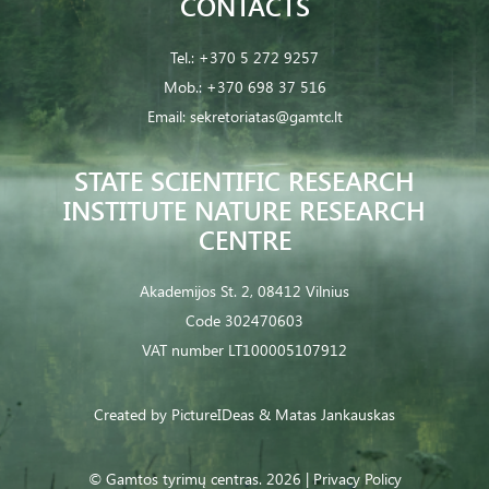
CONTACTS
Tel.:
+370 5 272 9257
Mob.:
+370 698 37 516
Email:
sekretoriatas@gamtc.lt
STATE SCIENTIFIC RESEARCH
INSTITUTE NATURE RESEARCH
CENTRE
Akademijos St. 2, 08412 Vilnius
Code 302470603
VAT number LT100005107912
Created by
PictureIDeas
& Matas Jankauskas
© Gamtos tyrimų centras. 2026 |
Privacy Policy