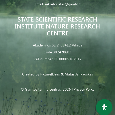
Email:
sekretoriatas@gamtc.lt
STATE SCIENTIFIC RESEARCH
INSTITUTE NATURE RESEARCH
CENTRE
Akademijos St. 2, 08412 Vilnius
Code 302470603
VAT number LT100005107912
Created by
PictureIDeas
& Matas Jankauskas
© Gamtos tyrimų centras. 2026 |
Privacy Policy