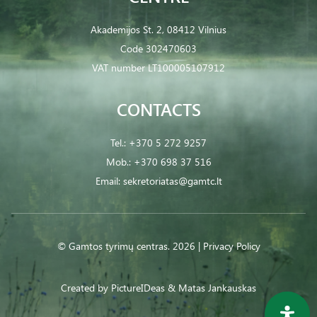
Akademijos St. 2, 08412 Vilnius
Code 302470603
VAT number LT100005107912
CONTACTS
Tel.:
+370 5 272 9257
Mob.:
+370 698 37 516
Email:
sekretoriatas@gamtc.lt
© Gamtos tyrimų centras. 2026 |
Privacy Policy
Created by
PictureIDeas
& Matas Jankauskas