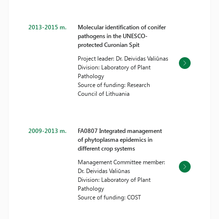
2013-2015 m.
Molecular identification of conifer
pathogens in the UNESCO-
protected Curonian Spit
Project leader: Dr. Deividas Valiūnas
Division: Laboratory of Plant
Pathology
Source of funding: Research
Council of Lithuania
2009-2013 m.
FA0807 Integrated management
of phytoplasma epidemics in
different crop systems
Management Committee member:
Dr. Deividas Valiūnas
Division: Laboratory of Plant
Pathology
Source of funding: COST