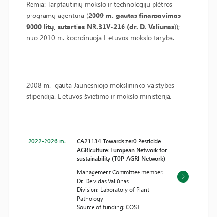
Remia: Tarptautinių mokslo ir technologijų plėtros
programų agentūra (
2009 m. gautas finansavimas
9000 litų, sutarties NR.31V-216 (dr. D. Valiūnas
));
nuo 2010 m. koordinuoja Lietuvos mokslo taryba.
2008 m. gauta Jaunesniojo mokslininko valstybės
stipendija. Lietuvos švietimo ir mokslo ministerija.
2022-2026 m.
CA21134 Towards zer0 Pesticide
AGRIculture: European Network for
sustainability (T0P-AGRI-Network)
Management Committee member:
Dr. Deividas Valiūnas
Division: Laboratory of Plant
Pathology
Source of funding: COST