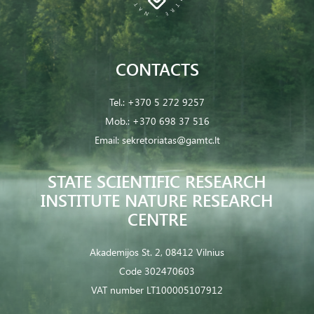
CONTACTS
Tel.:
+370 5 272 9257
Mob.:
+370 698 37 516
Email:
sekretoriatas@gamtc.lt
STATE SCIENTIFIC RESEARCH
INSTITUTE NATURE RESEARCH
CENTRE
Akademijos St. 2, 08412 Vilnius
Code 302470603
VAT number LT100005107912