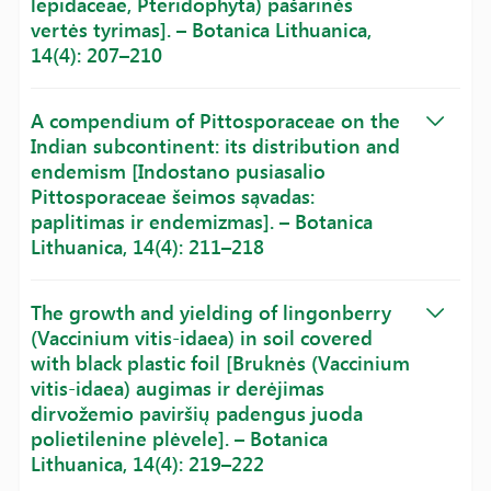
lepidaceae, Pteridophyta) pašarinės
vertės tyrimas]. – Botanica Lithuanica,
14(4): 207–210
A compendium of Pittosporaceae on the
Indian subcontinent: its distribution and
endemism [Indostano pusiasalio
Pittosporaceae šeimos sąvadas:
paplitimas ir endemizmas]. – Botanica
Lithuanica, 14(4): 211–218
The growth and yielding of lingonberry
(Vaccinium vitis-idaea) in soil covered
with black plastic foil [Bruknės (Vaccinium
vitis-idaea) augimas ir derėjimas
dirvožemio paviršių padengus juoda
polietilenine plėvele]. – Botanica
Lithuanica, 14(4): 219–222