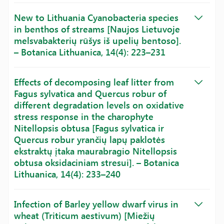
New to Lithuania Cyanobacteria species
in benthos of streams [Naujos Lietuvoje
melsvabakterių rūšys iš upelių bentoso].
– Botanica Lithuanica, 14(4): 223–231
Effects of decomposing leaf litter from
Fagus sylvatica and Quercus robur of
different degradation levels on oxidative
stress response in the charophyte
Nitellopsis obtusa [Fagus sylvatica ir
Quercus robur yrančių lapų paklotės
ekstraktų įtaka maurabragio Nitellopsis
obtusa oksidaciniam stresui]. – Botanica
Lithuanica, 14(4): 233–240
Infection of Barley yellow dwarf virus in
wheat (Triticum aestivum) [Miežių