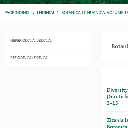
/
/
PAGRINDINIS
LEIDINIAI
BOTANICA LITHUANICA, VOLUME 1
NEPERIODINIAI LEIDINIAI
Botan
PERIODINIAI LEIDINIAI
Diversity
[Girutišk
3–15
Zizania l
Botanica 