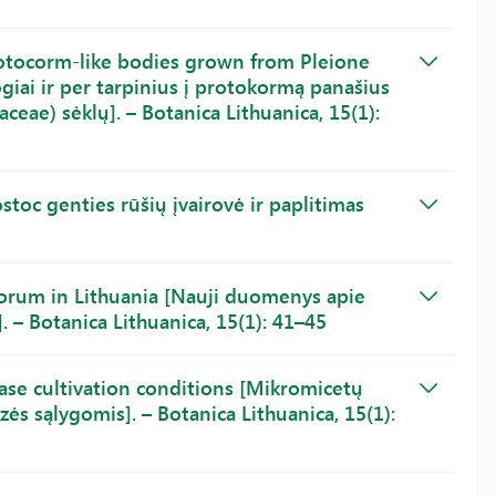
protocorm-like bodies grown from Pleione
giai ir per tarpinius į protokormą panašius
ceae) sėklų]. – Botanica Lithuanica, 15(1):
stoc genties rūšių įvairovė ir paplitimas
orum in Lithuania [Nauji duomenys apie
 – Botanica Lithuanica, 15(1): 41–45
ase cultivation conditions [Mikromicetų
ės sąlygomis]. – Botanica Lithuanica, 15(1):