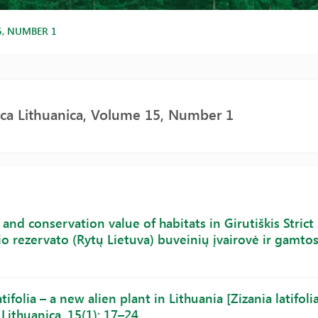
5, NUMBER 1
ica Lithuanica, Volume 15, Number 1
 and conservation value of habitats in Girutiškis Stric
io rezervato (Rytų Lietuva) buveinių įvairovė ir gamtos
atifolia – a new alien plant in Lithuania [Zizania latifo
Lithuanica, 15(1): 17–24