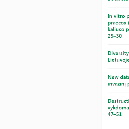
In vitro
praecox 
kaliuso p
25–30
Diversity
Lietuvoje
New data
invazinį
Destruct
vykdomas 
47–51