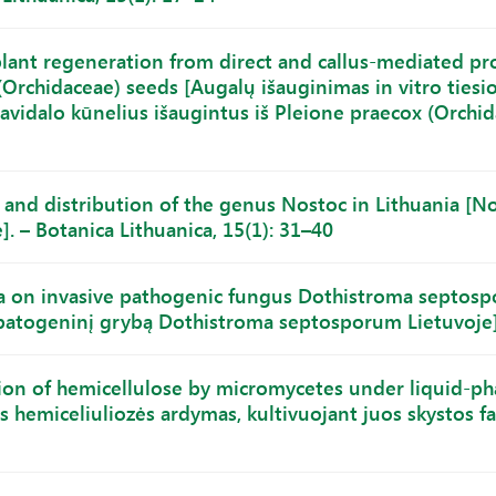
 plant regeneration from direct and callus-mediated 
(Orchidaceae) seeds [Augalų išauginimas in vitro tiesio
avidalo kūnelius išaugintus iš Pleione praecox (Orchida
 and distribution of the genus Nostoc in Lithuania [No
]. – Botanica Lithuanica, 15(1): 31–40
 on invasive pathogenic fungus Dothistroma septosp
 patogeninį grybą Dothistroma septosporum Lietuvoje].
ion of hemicellulose by micromycetes under liquid-ph
hemiceliuliozės ardymas, kultivuojant juos skystos faz