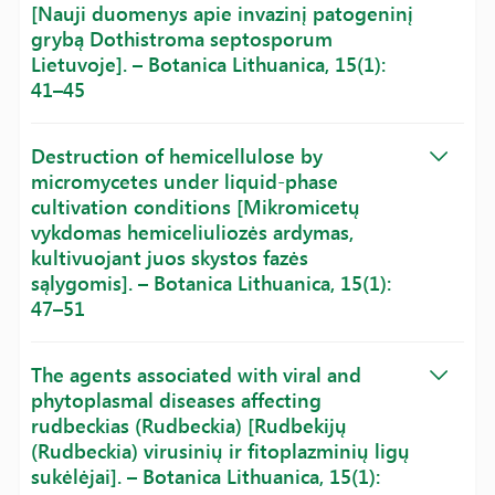
[Nauji duomenys apie invazinį patogeninį
grybą Dothistroma septosporum
Lietuvoje]. – Botanica Lithuanica, 15(1):
41–45
Destruction of hemicellulose by
micromycetes under liquid-phase
cultivation conditions [Mikromicetų
vykdomas hemiceliuliozės ardymas,
kultivuojant juos skystos fazės
sąlygomis]. – Botanica Lithuanica, 15(1):
47–51
The agents associated with viral and
phytoplasmal diseases affecting
rudbeckias (Rudbeckia) [Rudbekijų
(Rudbeckia) virusinių ir fitoplazminių ligų
sukėlėjai]. – Botanica Lithuanica, 15(1):