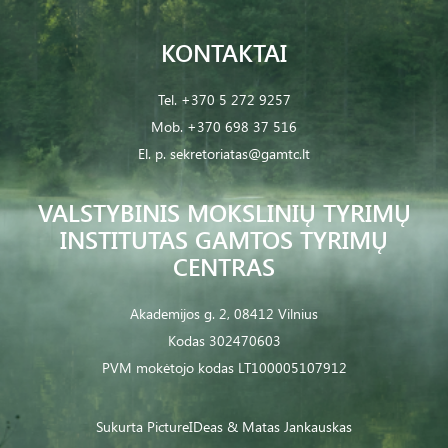
KONTAKTAI
Tel.
+370 5 272 9257
Mob.
+370 698 37 516
El. p.
sekretoriatas@gamtc.lt
VALSTYBINIS MOKSLINIŲ TYRIMŲ
INSTITUTAS GAMTOS TYRIMŲ
CENTRAS
Akademijos g. 2, 08412 Vilnius
Kodas 302470603
PVM mokėtojo kodas LT100005107912
Sukurta
PictureIDeas
& Matas Jankauskas