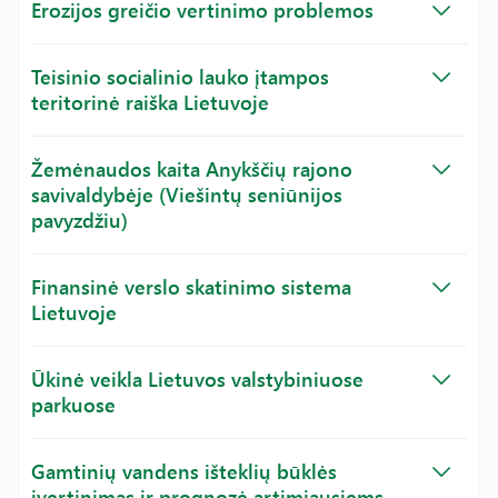
Erozijos greičio vertinimo problemos
Teisinio socialinio lauko įtampos
teritorinė raiška Lietuvoje
Žemėnaudos kaita Anykščių rajono
savivaldybėje (Viešintų seniūnijos
pavyzdžiu)
Finansinė verslo skatinimo sistema
Lietuvoje
Ūkinė veikla Lietuvos valstybiniuose
parkuose
Gamtinių vandens išteklių būklės
įvertinimas ir prognozė artimiausiems