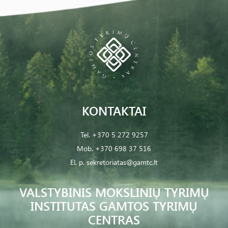
KONTAKTAI
Tel.
+370 5 272 9257
Mob.
+370 698 37 516
El. p.
sekretoriatas@gamtc.lt
VALSTYBINIS MOKSLINIŲ TYRIMŲ
INSTITUTAS GAMTOS TYRIMŲ
CENTRAS