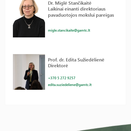
Dr. Miglė Stančikaitė
Laikinai einanti direktoriaus
pavaduotojos mokslui pareigas
migle.stancikaite@gamtc.lt
Prof. dr. Edita Sužiedėlienė
Direktorė
+370 5 272 9257
edita.suziedeliene@gamtc.lt