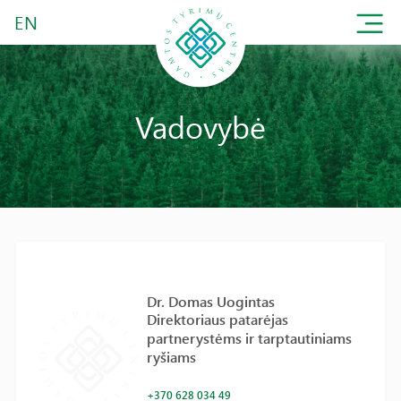
EN
Vadovybė
Dr. Domas Uogintas
Direktoriaus patarėjas
partnerystėms ir tarptautiniams
ryšiams
+370 628 034 49