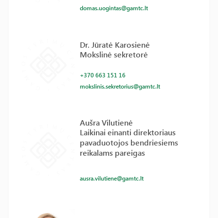
domas.uogintas@gamtc.lt
Dr. Jūratė Karosienė
Mokslinė sekretorė
+370 663 151 16
mokslinis.sekretorius@gamtc.lt
Aušra Vilutienė
Laikinai einanti direktoriaus
pavaduotojos bendriesiems
reikalams pareigas
ausra.vilutiene@gamtc.lt