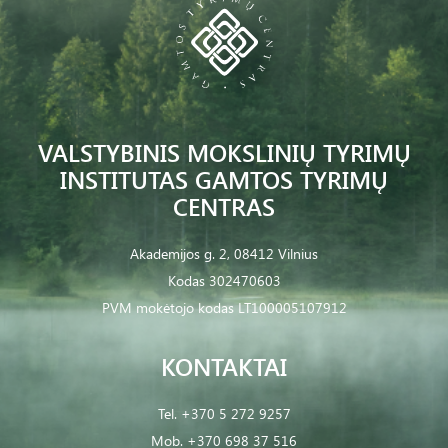
VALSTYBINIS MOKSLINIŲ TYRIMŲ
INSTITUTAS GAMTOS TYRIMŲ
CENTRAS
Akademijos g. 2, 08412 Vilnius
Kodas 302470603
PVM mokėtojo kodas LT100005107912
KONTAKTAI
Tel.
+370 5 272 9257
Mob.
+370 698 37 516