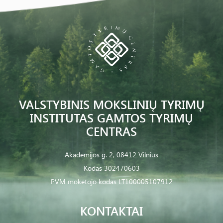
VALSTYBINIS MOKSLINIŲ TYRIMŲ
INSTITUTAS GAMTOS TYRIMŲ
CENTRAS
Akademijos g. 2, 08412 Vilnius
Kodas 302470603
PVM mokėtojo kodas LT100005107912
KONTAKTAI