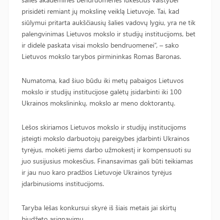
prisidėti remiant jų mokslinę veiklą Lietuvoje. Tai, kad
siūlymui pritarta aukščiausių šalies vadovų lygiu, yra ne tik
palengvinimas Lietuvos mokslo ir studijų institucijoms, bet
ir didelė paskata visai mokslo bendruomenei“, – sako
Lietuvos mokslo tarybos pirmininkas Romas Baronas.
Numatoma, kad šiuo būdu iki metų pabaigos Lietuvos
mokslo ir studijų institucijose galėtų įsidarbinti iki 100
Ukrainos mokslininkų, mokslo ar meno doktorantų.
Lėšos skiriamos Lietuvos mokslo ir studijų institucijoms
įsteigti mokslo darbuotojų pareigybes įdarbinti Ukrainos
tyrėjus, mokėti jiems darbo užmokestį ir kompensuoti su
juo susijusius mokesčius. Finansavimas gali būti teikiamas
ir jau nuo karo pradžios Lietuvoje Ukrainos tyrėjus
įdarbinusioms institucijoms.
Taryba lėšas konkursui skyrė iš šiais metais jai skirtų
biudžeto asignavimų.