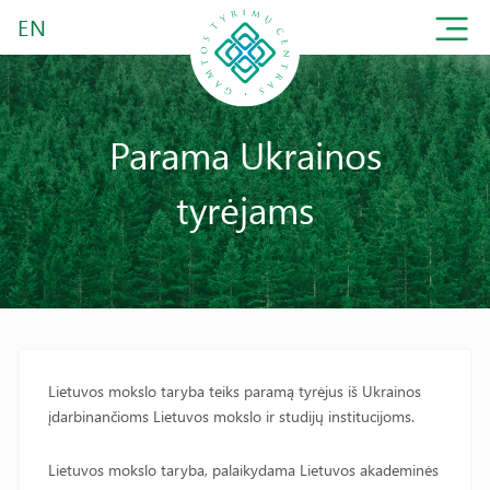
EN
Parama Ukrainos
tyrėjams
Lietuvos mokslo taryba teiks paramą tyrėjus iš Ukrainos
įdarbinančioms Lietuvos mokslo ir studijų institucijoms.
Lietuvos mokslo taryba, palaikydama Lietuvos akademinės