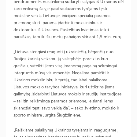
bendruomenės nusiteikimą sudaryti sąlygas iš Ukrainos dėl
karo veiksmų šalyje pasitraukusiems tyrėjams tęsti
mokslinę veiklą Lietuvoje, inicijavo specialią paramos
priemonę skirti paramą įdarbinti mokslininkus ir
doktorantus iš Ukrainos. Paskelbtas kvietimas teikti
paraiškas, tam iki šių metų pabaigos skiriant 1,5 mln. eurų.
„Lietuva stengiasi reaguoti į ukrainiečių, bėgančių nuo
Rusijos karinių veiksmų jų valstybėje, poreikius kuo
greičiau, suteikti jiems visą įmanomą pagalbą sėkmingai
integruotis mūsų visuomenėje. Negalima pamiršti ir
Ukrainos mokslininkų ir tyrėjų, tad labai palaikome
Lietuvos mokslo tarybos iniciatyvą, kuri užtikrins jiems
galimybę įsidarbinti Lietuvos mokslo ir studijų institucijose
– tai itin reikšminga paramos priemonė, leisianti jiems
sklandžiai tęsti savo veiklą čia“, – sako švietimo, mokslo ir
sporto ministrė Jurgita Šiugždinienė.
„Reiškiame palaikymą Ukrainos tyrėjams ir reaguojame į
šalies akademinės bendruomenės lūkesčius valstybei