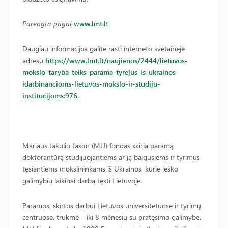
Parengta pagal
www.lmt.lt
Daugiau informacijos galite rasti interneto svetainėje
adresu
https://www.lmt.lt/naujienos/2444/lietuvos-
mokslo-taryba-teiks-parama-tyrejus-is-ukrainos-
idarbinancioms-lietuvos-mokslo-ir-studiju-
institucijoms:976
.
Mariaus Jakulio Jason (MJJ) fondas skiria paramą
doktorantūrą studijuojantiems ar ją baigusiems ir tyrimus
tęsiantiems mokslininkams iš Ukrainos, kurie ieško
galimybių laikinai darbą tęsti Lietuvoje.
Paramos, skirtos darbui Lietuvos universitetuose ir tyrimų
centruose, trukmė – iki 8 mėnesių su pratęsimo galimybe.