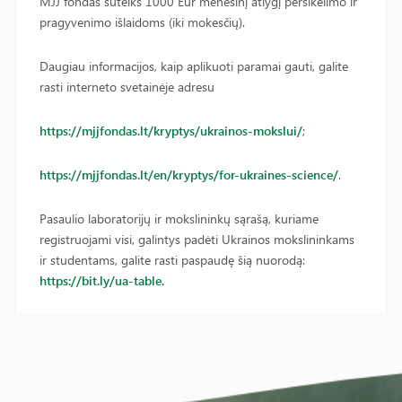
MJJ fondas suteiks 1000 Eur mėnesinį atlygį persikėlimo ir
pragyvenimo išlaidoms (iki mokesčių).
Daugiau informacijos, kaip aplikuoti paramai gauti, galite
rasti interneto svetainėje adresu
https://mjjfondas.lt/kryptys/ukrainos-mokslui/
;
https://mjjfondas.lt/en/kryptys/for-ukraines-science/
.
Pasaulio laboratorijų ir mokslininkų sąrašą, kuriame
registruojami visi, galintys padėti Ukrainos mokslininkams
ir studentams, galite rasti paspaudę šią nuorodą:
https://bit.ly/ua-table.