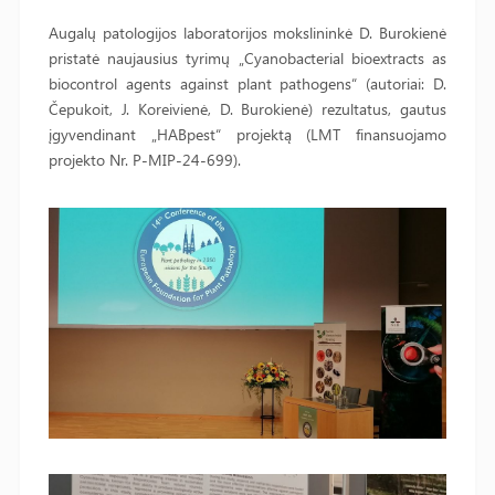
Augalų patologijos laboratorijos mokslininkė D. Burokienė
pristatė naujausius tyrimų „Cyanobacterial bioextracts as
biocontrol agents against plant pathogens“ (autoriai: D.
Čepukoit, J. Koreivienė, D. Burokienė) rezultatus, gautus
įgyvendinant „HABpest“ projektą (LMT finansuojamo
projekto Nr. P-MIP-24-699).