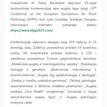
mokslininkė dr. Daiva Burokienė dalyvavo 14-ojoje
th
tarptautinėje konferencijoje apie augalų ligas (angl.
14
Conference of the European Foundation for Plant
Pathology
(EFPP)), kuri vyko Upsaloje, Švedijoje. Daugiau
informacijos interneto svetainėje adresu
https://www.efpp2025.com/
.
Konferencijoje dalyvavo daugiau kaip 250 dalyvių iš 25
skirtingų šalių. Žodinius pranešimus pristatė 14 kviestinių
svečių, 48 mokslininkai pristatė žodinius, o 129 –
stendinius pranešimus 9-iomis pagrindinėmis temomis:
„Molekulinė augalų ir mikrooganizmų sąveika“, „Populiacijų
biologija ir genetika“, „Biokontrolė, mikrobiomai ir
biostimuliatoriai“, „Augalų ligų epidemiologija ir ekologija“,
„Pasėlių ir medžių sveikatos gerinimas“, „Tikslioji patologija,
skaitmeninimas ir dirbtinio intelekto priemonės“, „Augalų
sveikata „One Health“ programoje“, „Invazinės ir naujai
atsirandančios augalų ligos“ ir „Augalų patologijos
mokymo raida“.