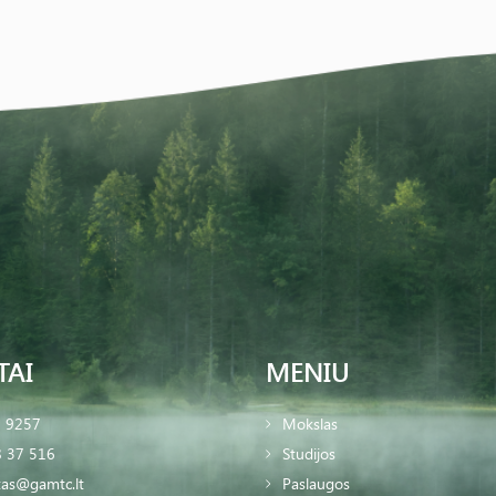
TAI
MENIU
2 9257
Mokslas
 37 516
Studijos
tas@gamtc.lt
Paslaugos