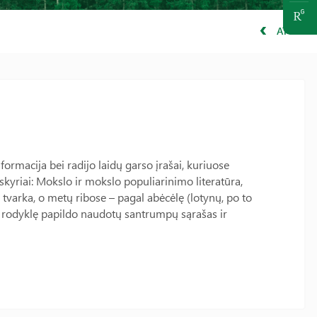
ATGAL
formacija bei radijo laidų garso įrašai, kuriuose
skyriai: Mokslo ir mokslo populiarinimo literatūra,
ne tvarka, o metų ribose – pagal abėcėlę (lotynų, po to
jos rodyklę papildo naudotų santrumpų sąrašas ir