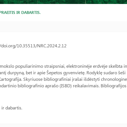
PRAEITIS IR DABARTIS.
s://doi.org/10.35513/NRC.2024.2.12
mokslo populiarinimo straipsniai, elektroninėje erdvėje skelbta in
antį durpyną, bet ir apie Šepetos gyvenvietę. Rodyklę sudaro šeši 
 Kartografija. Skyriuose bibliografiniai įrašai išdėstyti chronologi
tandartinio bibliografinio aprašo (ISBD) reikalavimais. Bibliografi
 ir dabartis.