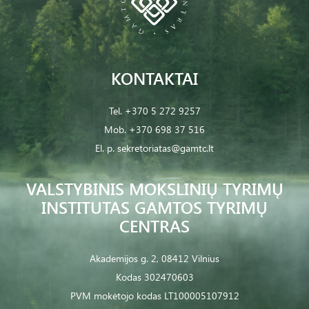
KONTAKTAI
Tel.
+370 5 272 9257
Mob.
+370 698 37 516
El. p.
sekretoriatas@gamtc.lt
VALSTYBINIS MOKSLINIŲ TYRIMŲ
INSTITUTAS GAMTOS TYRIMŲ
CENTRAS
Akademijos g. 2, 08412 Vilnius
Kodas 302470603
PVM mokėtojo kodas LT100005107912