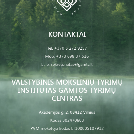
KONTAKTAI
Tel.
+370 5 272 9257
Mob.
+370 698 37 516
El. p.
sekretoriatas@gamtc.lt
VALSTYBINIS MOKSLINIŲ TYRIMŲ
INSTITUTAS GAMTOS TYRIMŲ
CENTRAS
Akademijos g. 2, 08412 Vilnius
Kodas 302470603
PVM mokėtojo kodas LT100005107912