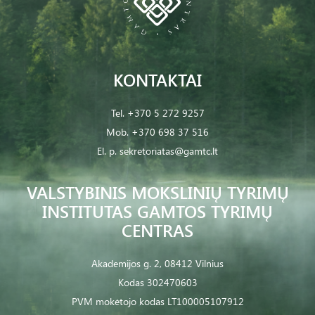
KONTAKTAI
Tel.
+370 5 272 9257
Mob.
+370 698 37 516
El. p.
sekretoriatas@gamtc.lt
VALSTYBINIS MOKSLINIŲ TYRIMŲ
INSTITUTAS GAMTOS TYRIMŲ
CENTRAS
Akademijos g. 2, 08412 Vilnius
Kodas 302470603
PVM mokėtojo kodas LT100005107912