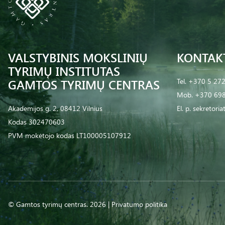
VALSTYBINIS MOKSLINIŲ
KONTAK
TYRIMŲ INSTITUTAS
GAMTOS TYRIMŲ CENTRAS
Tel.
+370 5 27
Mob.
+370 698
Akademijos g. 2, 08412 Vilnius
El. p.
sekretoria
Kodas 302470603
PVM mokėtojo kodas LT100005107912
© Gamtos tyrimų centras. 2026 |
Privatumo politika