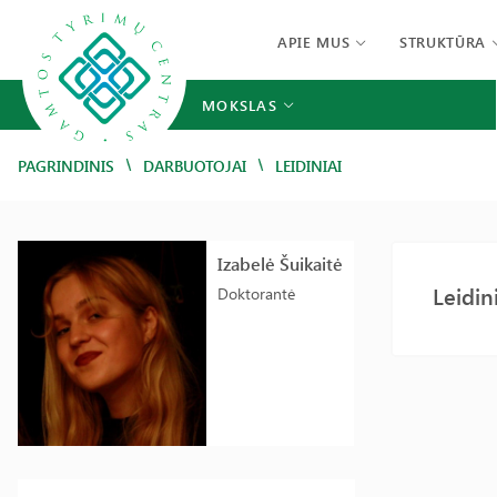
APIE MUS
STRUKTŪRA
MOKSLAS
/
/
PAGRINDINIS
DARBUOTOJAI
LEIDINIAI
Izabelė Šuikaitė
Leidin
Doktorantė