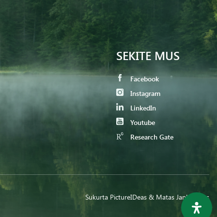
SEKITE MUS
Facebook
Instagram
LinkedIn
Youtube
Research Gate
Sukurta
PictureIDeas
& Matas Jankauskas