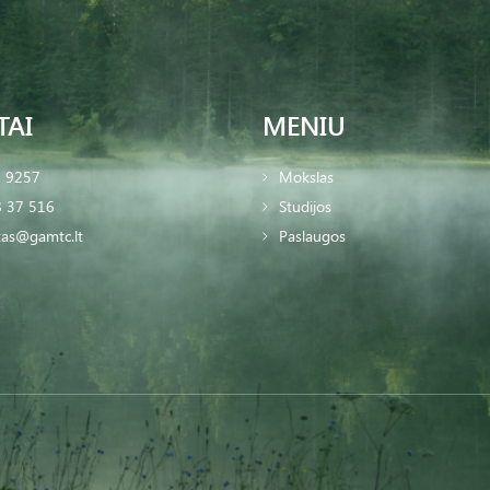
TAI
MENIU
2 9257
Mokslas
 37 516
Studijos
tas@gamtc.lt
Paslaugos