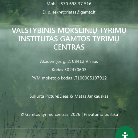
Mob.
+370 698 37 516
El. p.
sekretoriatas@gamtc.lt
VALSTYBINIS MOKSLINIŲ TYRIMŲ
INSTITUTAS GAMTOS TYRIMŲ
CENTRAS
Akademijos g. 2, 08412 Vilnius
Kodas 302470603
PVM mokėtojo kodas LT100005107912
Sukurta
PictureIDeas
& Matas Jankauskas
© Gamtos tyrimų centras. 2026 |
Privatumo politika