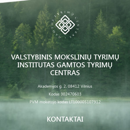
VALSTYBINIS MOKSLINIŲ TYRIMŲ
INSTITUTAS GAMTOS TYRIMŲ
CENTRAS
Akademijos g. 2, 08412 Vilnius
Kodas 302470603
PVM mokėtojo kodas LT100005107912
KONTAKTAI