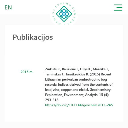
EN
Publikacijos
Zinkutė R., Baužienė I., Dilys K., Mažeika J.,
2015 m.
Taminskas J., Taraškevičius R. (2015) Recent
Lithuanian peri-urban ombrotrophic bog
records: indices derived from the contents of
lead, zinc, copper and nickel. Geochemistry:
Exploration, Environment, Analysis. 15 (4):
293-318.
https://doi.org/10.1144/geochem2013-245