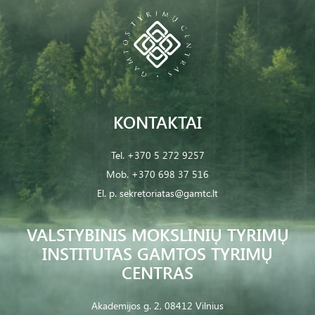
KONTAKTAI
Tel.
+370 5 272 9257
Mob.
+370 698 37 516
El. p.
sekretoriatas@gamtc.lt
VALSTYBINIS MOKSLINIŲ TYRIMŲ
INSTITUTAS GAMTOS TYRIMŲ
CENTRAS
Akademijos g. 2, 08412 Vilnius