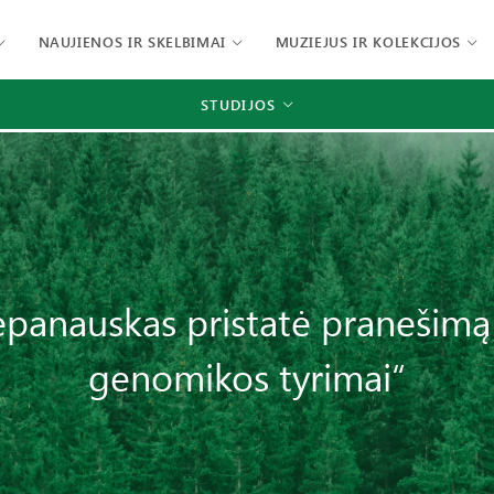
NAUJIENOS IR SKELBIMAI
MUZIEJUS IR KOLEKCIJOS
STUDIJOS
panauskas pristatė pranešimą 
genomikos tyrimai“