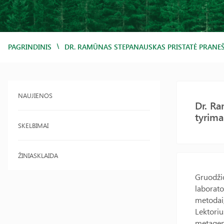
/
PAGRINDINIS
DR. RAMŪNAS STEPANAUSKAS PRISTATĖ PRANEŠ
NAUJIENOS
Dr. Ra
tyrima
SKELBIMAI
ŽINIASKLAIDA
Gruodžio
laborato
metodai,
Lektoriu
metagen