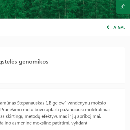
ATGAL
ląstelės genomikos
r. Ramūnas Stepanauskas („Bigelow“ vandenynų mokslo
“. Pranešimo metu buvo aptarti pažangiausi molekuliniai
s skirtingų metodų efektyvumas ir jų apribojimai.
dalino asmenine moksline patirtimi, vykdant