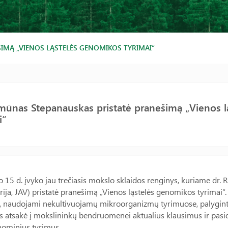
IMĄ „VIENOS LĄSTELĖS GENOMIKOS TYRIMAI“
mūnas Stepanauskas pristatė pranešimą „Vienos 
i“
 15 d. įvyko jau trečiasis mokslo sklaidos renginys, kuriame d
rija, JAV) pristatė pranešimą „Vienos ląstelės genomikos tyrimai
 naudojami nekultivuojamų mikroorganizmų tyrimuose, palyginta
s atsakė į mokslininkų bendruomenei aktualius klausimus ir pasi
ominius tyrimus.