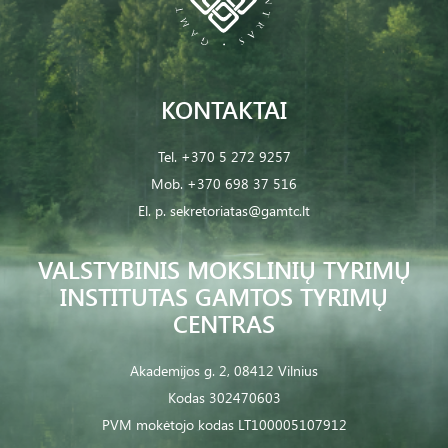
KONTAKTAI
Tel.
+370 5 272 9257
Mob.
+370 698 37 516
El. p.
sekretoriatas@gamtc.lt
VALSTYBINIS MOKSLINIŲ TYRIMŲ
INSTITUTAS GAMTOS TYRIMŲ
CENTRAS
Akademijos g. 2, 08412 Vilnius
Kodas 302470603
PVM mokėtojo kodas LT100005107912