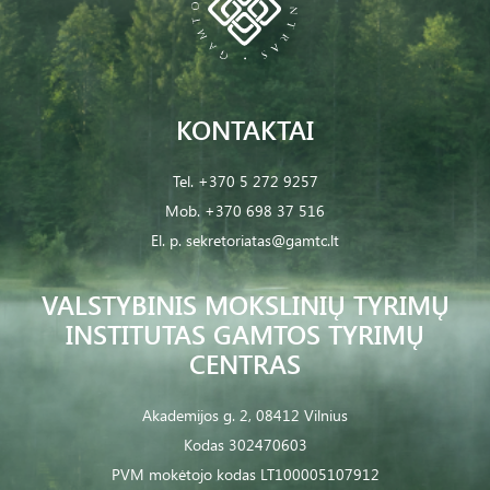
KONTAKTAI
Tel.
+370 5 272 9257
Mob.
+370 698 37 516
El. p.
sekretoriatas@gamtc.lt
VALSTYBINIS MOKSLINIŲ TYRIMŲ
INSTITUTAS GAMTOS TYRIMŲ
CENTRAS
Akademijos g. 2, 08412 Vilnius
Kodas 302470603
PVM mokėtojo kodas LT100005107912