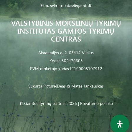
El. p.
sekretoriatas@gamtc.lt
VALSTYBINIS MOKSLINIŲ TYRIMŲ
INSTITUTAS GAMTOS TYRIMŲ
CENTRAS
Akademijos g. 2, 08412 Vilnius
Kodas 302470603
PVM mokėtojo kodas LT100005107912
Sukurta
PictureIDeas
& Matas Jankauskas
© Gamtos tyrimų centras. 2026 |
Privatumo politika