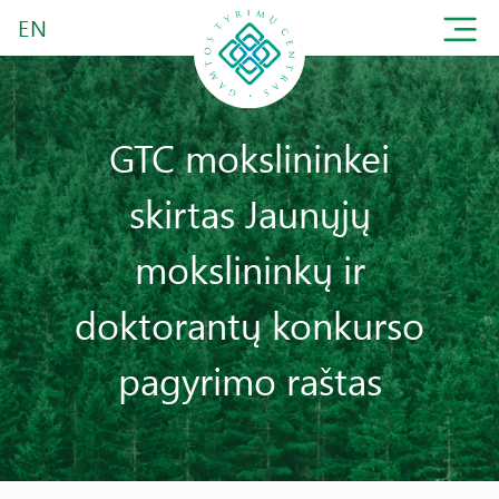
EN
GTC mokslininkei
skirtas Jaunųjų
mokslininkų ir
doktorantų konkurso
pagyrimo raštas