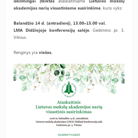
iškilmingai įteiktas
ataskaitiniame
Lietuvos mokslų
akademijos narių visuotiniame susirinkime
, kuris vyks:
Balandžio 14 d. (antradienį), 13.00–15.00 val.
LMA Didžiojoje konferencijų salėje
, Gedimino pr. 3,
Vilnius.
Renginys yra
viešas.