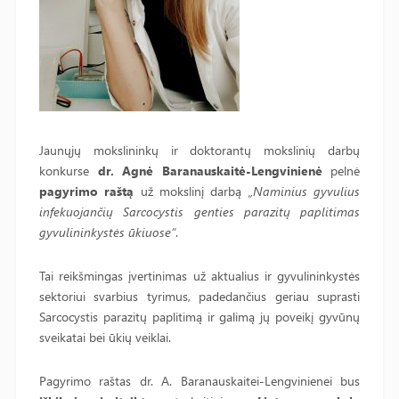
Jaunųjų mokslininkų ir doktorantų mokslinių darbų
konkurse
dr. Agnė Baranauskaitė-Lengvinienė
pelnė
pagyrimo raštą
už mokslinį darbą
„Naminius gyvulius
infekuojančių Sarcocystis genties parazitų paplitimas
gyvulininkystės ūkiuose“
.
Tai reikšmingas įvertinimas už aktualius ir gyvulininkystės
sektoriui svarbius tyrimus, padedančius geriau suprasti
Sarcocystis parazitų paplitimą ir galimą jų poveikį gyvūnų
sveikatai bei ūkių veiklai.
Pagyrimo raštas dr. A. Baranauskaitei-Lengvinienei bus