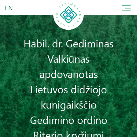
EN
Habil. dr. Gediminas
Valkiūnas
apdovanotas
Lietuvos didžiojo
kunigaikščio
Gedimino ordino
Riterio kryžiumi