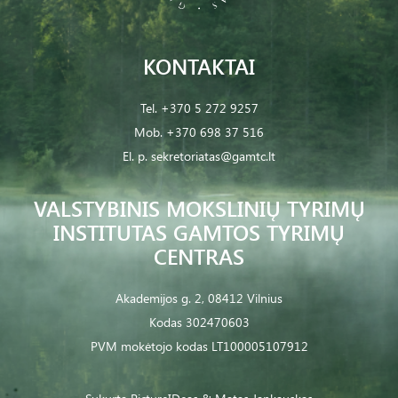
KONTAKTAI
Tel.
+370 5 272 9257
Mob.
+370 698 37 516
El. p.
sekretoriatas@gamtc.lt
VALSTYBINIS MOKSLINIŲ TYRIMŲ
INSTITUTAS GAMTOS TYRIMŲ
CENTRAS
Akademijos g. 2, 08412 Vilnius
Kodas 302470603
PVM mokėtojo kodas LT100005107912