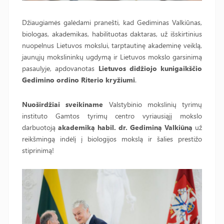
Džiaugiamės galėdami pranešti, kad Gediminas Valkiūnas,
biologas, akademikas, habilituotas daktaras, už išskirtinius
nuopelnus Lietuvos mokslui, tarptautinę akademinę veiklą,
jaunųjų mokslininkų ugdymą ir Lietuvos mokslo garsinimą
pasaulyje, apdovanotas
Lietuvos didžiojo kunigaikščio
Gedimino ordino Riterio kryžiumi
.
Nuoširdžiai sveikiname
Valstybinio mokslinių tyrimų
instituto Gamtos tyrimų centro vyriausiąjį mokslo
darbuotoją
akademiką habil. dr. Gediminą Valkiūną
už
reikšmingą indėlį į biologijos mokslą ir šalies prestižo
stiprinimą!