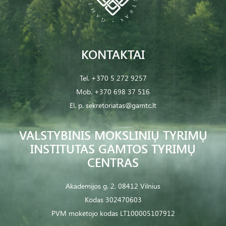
KONTAKTAI
Tel.
+370 5 272 9257
Mob.
+370 698 37 516
El. p.
sekretoriatas@gamtc.lt
VALSTYBINIS MOKSLINIŲ TYRIMŲ
INSTITUTAS GAMTOS TYRIMŲ
CENTRAS
Akademijos g. 2, 08412 Vilnius
Kodas 302470603
PVM mokėtojo kodas LT100005107912