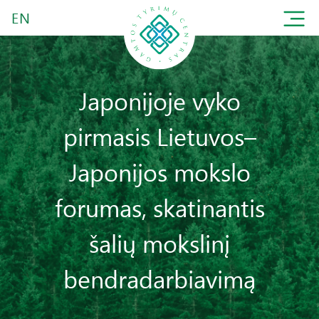
EN
Japonijoje vyko
pirmasis Lietuvos–
Japonijos mokslo
forumas, skatinantis
šalių mokslinį
bendradarbiavimą