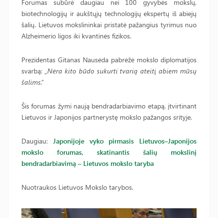
Forumas subūrė daugiau nei 100 gyvybės mokslų,
biotechnologijų ir aukštųjų technologijų ekspertų iš abiejų
šalių. Lietuvos mokslininkai pristatė pažangius tyrimus nuo
Alzheimerio ligos iki kvantinės fizikos.
Prezidentas Gitanas Nausėda pabrėžė mokslo diplomatijos
svarbą:
„Nėra kito būdo sukurti tvarią ateitį abiem mūsų
šalims.“
Šis forumas žymi naują bendradarbiavimo etapą, įtvirtinant
Lietuvos ir Japonijos partnerystę mokslo pažangos srityje.
Daugiau:
Japonijoje vyko pirmasis Lietuvos–Japonijos
mokslo forumas, skatinantis šalių mokslinį
bendradarbiavimą – Lietuvos mokslo taryba
Nuotraukos Lietuvos Mokslo tarybos.