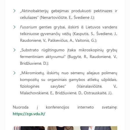
„Aktinobakterijų gebėjimas produkuoti pektinazes ir
celiuliazes“ (Nenartovičiūtė, E., Švedienė J.);
Fusarium
genties grybai, išskirti iš Lietuvos vandens
telkiniuose gyvenančių vėžių (Kasputis, S., Švedienė, J.,
Raudonienė, V., Paškevičius, A., Vaitonis, G.);
„Substrato rūgštingumo įtaka mikroskopinių grybų
fermentiniam aktyvumui“ (Bugytė, R., Raudonienė, V.,
Bridžiuvienė, D.);
„Mikromicetų, išskirtų nuo sėmenų aliejaus polimerų
kompozitų su organiniais gamybos atliekų užpildais,
fiziologinės savybės“ (Vainalavičiūtė, V.,
Malachovskienė, E., Bridžiuvienė, D., Ostrauskaitė, J.).
Nuoroda į konferencijos interneto svetainę:
https://zgs.vdu.lt/