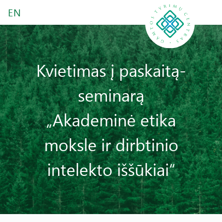
EN
Kvietimas į paskaitą-
seminarą
„Akademinė etika
moksle ir dirbtinio
intelekto iššūkiai“