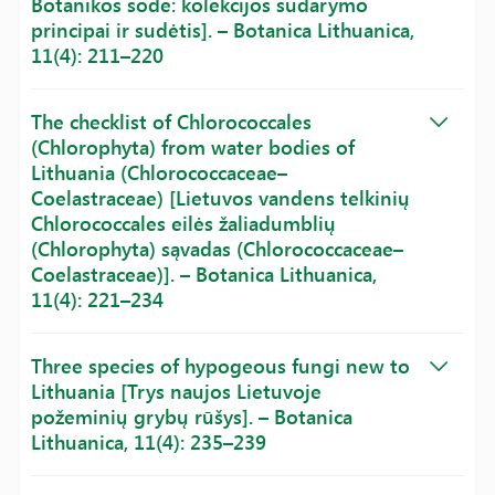
Botanikos sode: kolekcijos sudarymo
principai ir sudėtis]. – Botanica Lithuanica,
11(4): 211–220
The checklist of Chlorococcales
(Chlorophyta) from water bodies of
Lithuania (Chlorococcaceae–
Coelastraceae) [Lietuvos vandens telkinių
Chlorococcales eilės žaliadumblių
(Chlorophyta) sąvadas (Chlorococcaceae–
Coelastraceae)]. – Botanica Lithuanica,
11(4): 221–234
Three species of hypogeous fungi new to
Lithuania [Trys naujos Lietuvoje
požeminių grybų rūšys]. – Botanica
Lithuanica, 11(4): 235–239