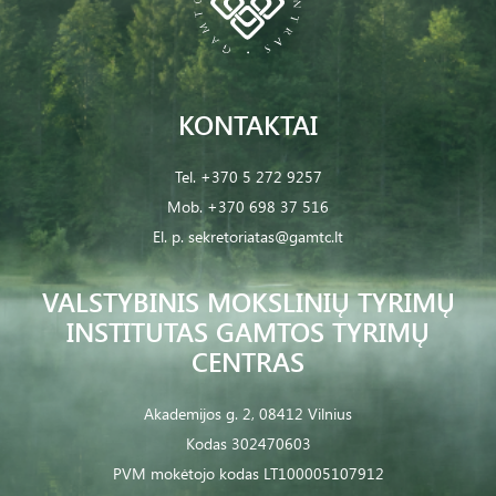
KONTAKTAI
Tel.
+370 5 272 9257
Mob.
+370 698 37 516
El. p.
sekretoriatas@gamtc.lt
VALSTYBINIS MOKSLINIŲ TYRIMŲ
INSTITUTAS GAMTOS TYRIMŲ
CENTRAS
Akademijos g. 2, 08412 Vilnius
Kodas 302470603
PVM mokėtojo kodas LT100005107912