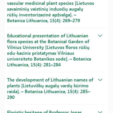
vascular medicinal plant species [Lietuvos
savaiminių vaistinių induočių augalų
rūšių inventorizacinė apžvalga]. –
Botanica Lithuanica, 15(4): 269–279
Educational presentation of Lithuanian
flora species at the Botanical Garden of
Vilnius University [Lietuvos floros rūšių
edu-kacinis pristatymas Vilniaus
universiteto Botanikos sode]. – Botanica
Lithuanica, 15(4): 281–284
The development of Lithuanian names of
plants [Lietuviškų augalų vardų kūrimo
raida]. – Botanica Lithuanica, 15(4): 285–
290
Floristic heritage of Professor Jonas