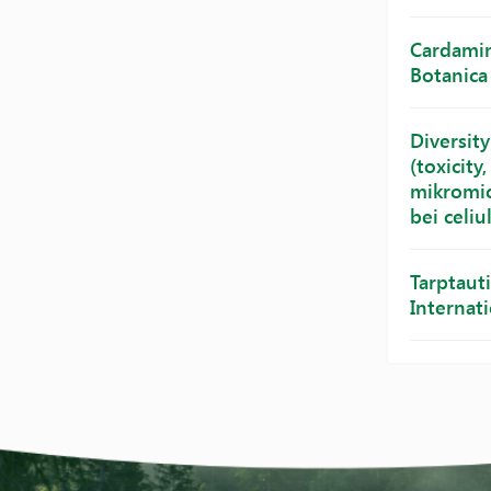
Cardamine
Botanica 
Diversity
(toxicity
mikromic
bei celiu
Tarptaut
Internat