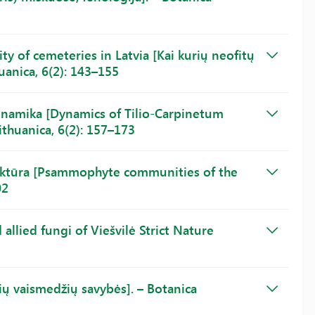
y of cemeteries in Latvia [Kai kurių neofitų
uanica, 6(2): 143–155
dinamika [Dynamics of Tilio-Carpinetum
ithuanica, 6(2): 157–173
ruktūra [Psammophyte communities of the
02
 allied fungi of Viešvilė Strict Nature
ių vaismedžių savybės]. – Botanica