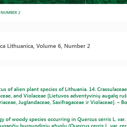
, NUMBER 2
ca Lithuanica, Volume 6, Number 2
s of alien plant species of Lithuania. 14. Crassulacea
aceae, and Violaceae [Lietuvos adventyvinių augalq ruš
iaceae, Juglandaceae, Saxifragaceae ir Violaceae]. – Bo
y of woody species occurring in Quercus cerris L. var.
ugančių burgundinių ąžuolų (Quercus cerris L. var. cerr