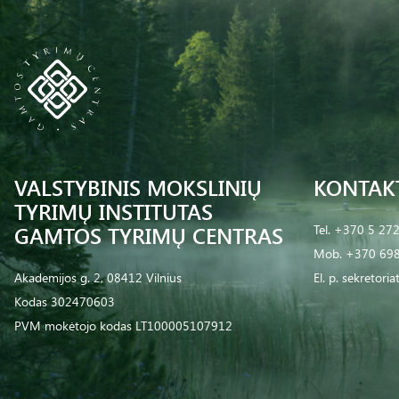
VALSTYBINIS MOKSLINIŲ
KONTAK
TYRIMŲ INSTITUTAS
GAMTOS TYRIMŲ CENTRAS
Tel.
+370 5 27
Mob.
+370 698
Akademijos g. 2, 08412 Vilnius
El. p.
sekretoria
Kodas 302470603
PVM mokėtojo kodas LT100005107912