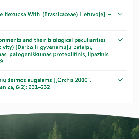
 flexuosa With. (Brassicaceae) Lietuvoje]. –
onments and their biological peculiarities
 activity) [Darbo ir gyvenamųjų patalpų
as, patogeniškumas proteolitinis, lipazinis
29
nių šeimos augalams [„Orchis 2000“.
anica, 6(2): 231–232