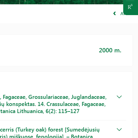
ATGAL
2000 m.
e, Fagaceae, Grossulariaceae, Juglandaceae,
ių konspektas. 14. Crassulaceae, Fagaceae,
tanica Lithuanica, 6(2): 115–127
 cerris (Turkey oak) forest [Sumedėjusių
is) miškuose, fenologija]. – Botanica