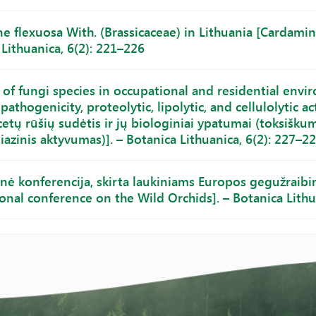
 flexuosa With. (Brassicaceae) in Lithuania [Cardamine
Lithuanica, 6(2): 221–226
 of fungi species in occupational and residential envir
, pathogenicity, proteolytic, lipolytic, and cellulolytic
etų rūšių sudėtis ir jų biologiniai ypatumai (toksiškum
liazinis aktyvumas)]. – Botanica Lithuanica, 6(2): 227–2
inė konferencija, skirta laukiniams Europos gegužraibi
ional conference on the Wild Orchids]. – Botanica Lithu