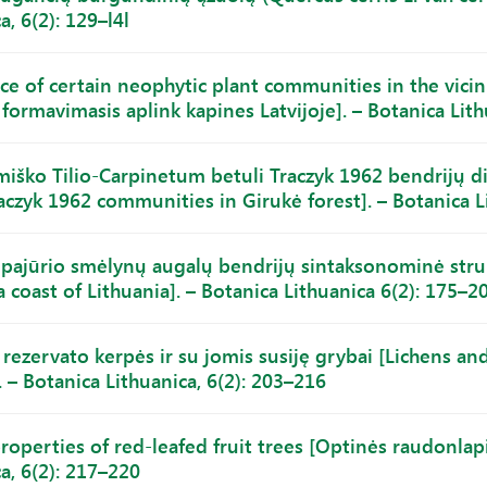
a, 6(2): 129–l4l
e of certain neophytic plant communities in the vicinit
formavimasis aplink kapines Latvijoje]. – Botanica Lith
miško Tilio-Carpinetum betuli Traczyk 1962 bendrijų 
aczyk 1962 communities in Girukė forest]. – Botanica L
 pajūrio smėlynų augalų bendrijų sintaksonominė st
a coast of Lithuania]. – Botanica Lithuanica 6(2): 175–2
 rezervato kerpės ir su jomis susiję grybai [Lichens and
 – Botanica Lithuanica, 6(2): 203–216
properties of red-leafed fruit trees [Optinės raudonlap
a, 6(2): 217–220