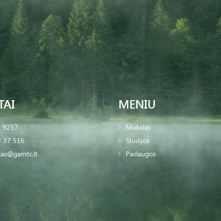
TAI
MENIU
2 9257
Mokslas
 37 516
Studijos
tas@gamtc.lt
Paslaugos