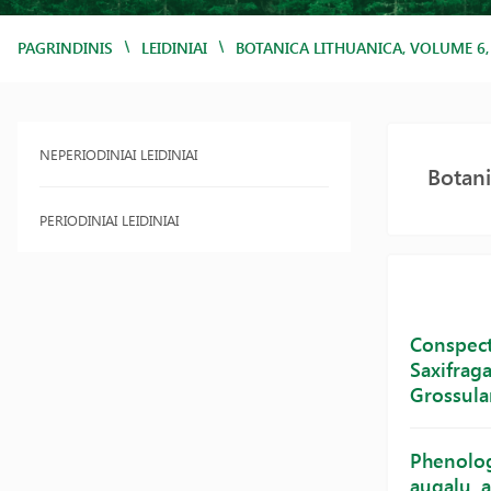
/
/
PAGRINDINIS
LEIDINIAI
BOTANICA LITHUANICA, VOLUME 6
NEPERIODINIAI LEIDINIAI
Botani
PERIODINIAI LEIDINIAI
Conspectu
Saxifrag
Grossular
Phenolog
augalų, a