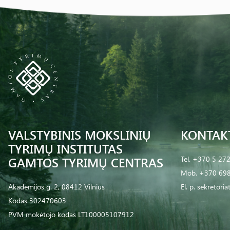
VALSTYBINIS MOKSLINIŲ
KONTAK
TYRIMŲ INSTITUTAS
GAMTOS TYRIMŲ CENTRAS
Tel.
+370 5 27
Mob.
+370 698
Akademijos g. 2, 08412 Vilnius
El. p.
sekretoria
Kodas 302470603
PVM mokėtojo kodas LT100005107912