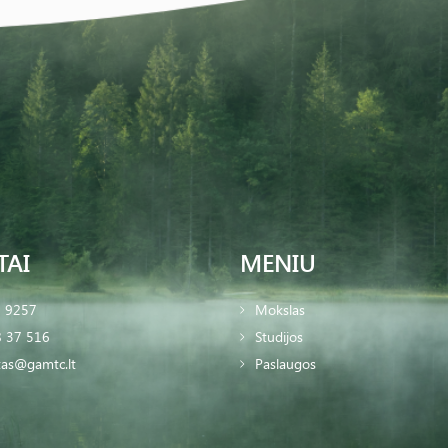
TAI
MENIU
2 9257
Mokslas
 37 516
Studijos
tas@gamtc.lt
Paslaugos