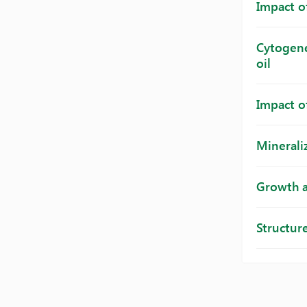
Impact of
Cytogene
oil
Impact o
Minerali
Growth a
Structur