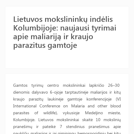
Lietuvos mokslininkų indėlis
Kolumbijoje: naujausi tyrimai
apie maliariją ir kraujo
parazitus gamtoje
Gamtos tyrimų centro mokslininkai lapkričio 26–30
dienomis dalyvavo 6-ojoje tarptautinėje maliarijos ir kitų
kraujo parazitų laukinėje gamtoje konferencijoje (VI
International Conference on Malaria and other blood
parasites of wildlife), vykusioje Medeljino mieste,
Kolumbijoje. Lietuvos mokslininkai skaitė 10 mokslinių
pranešimų ir pateikė 7 stendinius pranešimus apie
paukščių maliarijos ir jai giminingų hemosporidinių bei kitų