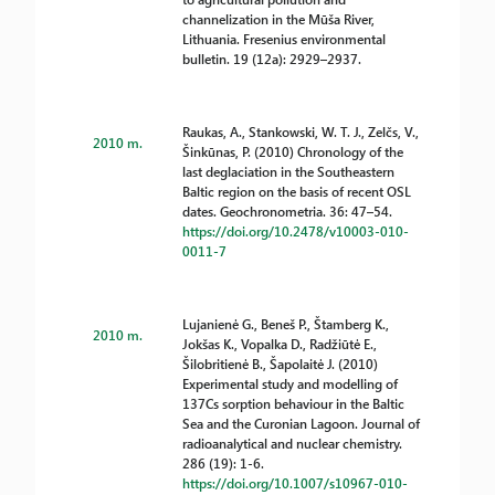
channelization in the Mūša River,
Lithuania. Fresenius environmental
bulletin. 19 (12a): 2929–2937.
Raukas, A., Stankowski, W. T. J., Zelčs, V.,
2010 m.
Šinkūnas, P. (2010) Chronology of the
last deglaciation in the Southeastern
Baltic region on the basis of recent OSL
dates. Geochronometria. 36: 47–54.
https://doi.org/10.2478/v10003-010-
0011-7
Lujanienė G., Beneš P., Štamberg K.,
2010 m.
Jokšas K., Vopalka D., Radžiūtė E.,
Šilobritienė B., Šapolaitė J. (2010)
Experimental study and modelling of
137Cs sorption behaviour in the Baltic
Sea and the Curonian Lagoon. Journal of
radioanalytical and nuclear chemistry.
286 (19): 1-6.
https://doi.org/10.1007/s10967-010-