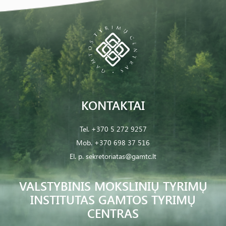
KONTAKTAI
Tel.
+370 5 272 9257
Mob.
+370 698 37 516
El. p.
sekretoriatas@gamtc.lt
VALSTYBINIS MOKSLINIŲ TYRIMŲ
INSTITUTAS GAMTOS TYRIMŲ
CENTRAS