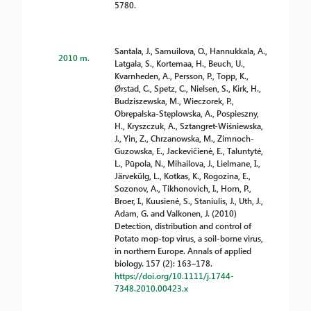
5780.
Santala, J., Samuilova, O., Hannukkala, A.,
2010 m.
Latgala, S., Kortemaa, H., Beuch, U.,
Kvarnheden, A., Persson, P., Topp, K.,
Ørstad, C., Spetz, C., Nielsen, S., Kirk, H.,
Budziszewska, M., Wieczorek, P.,
Obrępalska-Stęplowska, A., Pospieszny,
H., Kryszczuk, A., Sztangret-Wiśniewska,
J., Yin, Z., Chrzanowska, M., Zimnoch-
Guzowska, E., Jackevičienė, E., Taluntytė,
L., Pūpola, N., Mihailova, J., Lielmane, I.,
Järvekülg, L., Kotkas, K., Rogozina, E.,
Sozonov, A., Tikhonovich, I., Horn, P.,
Broer, I., Kuusienė, S., Staniulis, J., Uth, J.,
Adam, G. and Valkonen, J. (2010)
Detection, distribution and control of
Potato mop-top virus, a soil-borne virus,
in northern Europe. Annals of applied
biology. 157 (2): 163–178.
https://doi.org/10.1111/j.1744-
7348.2010.00423.x