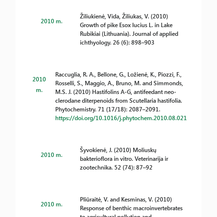
Žiliukienė, Vida, Žiliukas, V. (2010)
2010 m.
Growth of pike Esox lucius L. in Lake
Rubikiai (Lithuania). Journal of applied
ichthyology. 26 (6): 898–903
Raccuglia, R. A., Bellone, G., Ložienė, K., Piozzi, F.,
2010
Rosselli, S., Maggio, A., Bruno, M. and Simmonds,
m.
M.S. J. (2010) Hastifolins A-G, antifeedant neo-
clerodane diterpenoids from Scutellaria hastifolia.
Phytochemistry. 71 (17/18): 2087–2091.
https://doi.org/10.1016/j.phytochem.2010.08.021
Šyvokienė, J. (2010) Moliuskų
2010 m.
bakterioflora in vitro. Veterinarija ir
zootechnika. 52 (74): 87–92
Pliūraitė, V. and Kesminas, V. (2010)
2010 m.
Response of benthic macroinvertebrates
to agricultural pollution and