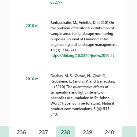
0727-x
Jankauskaitė, M., Veteikis, D. (2010) On
2010 m.
the problem of territorial distribution of
sample areas for landscape monitoring
purposes. Journal of Environmental
engineering and landscape management.
18 (3): 234–241.
https://doi.org/10.3846/jeelm.2010.27
Odabaş, M. S., Çamas, N., Çirak, C.,
2010 m.
Radušienė, J., Janulis, V. and Ivanauskas,
L. (2010) The quantitative effects of
temperature and light intensity on
phenolics accumulation in St. John’s
Wort ( Hypericum perforatum). Natural
product communications. 5 (4): 535–
540.
…
236
237
238
239
240
…