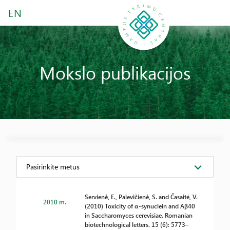
EN
Mokslo publikacijos
Pasirinkite metus
Servienė, E., Palevičienė, S. and Časaitė, V.
2010 m.
(2010) Toxicity of α-synuclein and Aβ40
in Saccharomyces cerevisiae. Romanian
biotechnological letters. 15 (6): 5773–