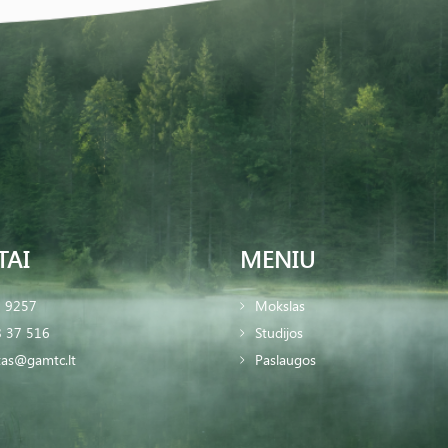
TAI
MENIU
2 9257
Mokslas
 37 516
Studijos
tas@gamtc.lt
Paslaugos