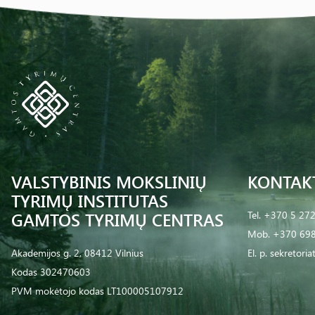
VALSTYBINIS MOKSLINIŲ
KONTAK
TYRIMŲ INSTITUTAS
GAMTOS TYRIMŲ CENTRAS
Tel.
+370 5 27
Mob.
+370 698
Akademijos g. 2, 08412 Vilnius
El. p.
sekretoria
Kodas 302470603
PVM mokėtojo kodas LT100005107912