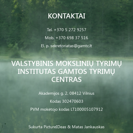
KONTAKTAI
Tel.
+370 5 272 9257
Mob.
+370 698 37 516
El. p.
sekretoriatas@gamtc.lt
VALSTYBINIS MOKSLINIŲ TYRIMŲ
INSTITUTAS GAMTOS TYRIMŲ
CENTRAS
Akademijos g. 2, 08412 Vilnius
Kodas 302470603
PVM mokėtojo kodas LT100005107912
Sukurta
PictureIDeas
& Matas Jankauskas