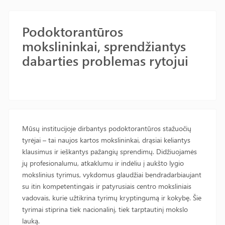
Podoktorantūros
mokslininkai, sprendžiantys
dabarties problemas rytojui
Mūsų institucijoje dirbantys podoktorantūros stažuočių
tyrėjai – tai naujos kartos mokslininkai, drąsiai keliantys
klausimus ir ieškantys pažangių sprendimų. Didžiuojamės
jų profesionalumu, atkaklumu ir indėliu į aukšto lygio
mokslinius tyrimus, vykdomus glaudžiai bendradarbiaujant
su itin kompetentingais ir patyrusiais centro moksliniais
vadovais, kurie užtikrina tyrimų kryptingumą ir kokybę. Šie
tyrimai stiprina tiek nacionalinį, tiek tarptautinį mokslo
lauką.