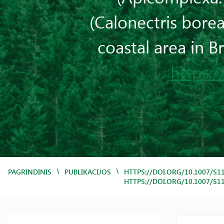
(Calonectris boreal
coastal area in Br
https:
/
/
PAGRINDINIS
PUBLIKACIJOS
HTTPS://DOI.ORG/10.1007/S11
HTTPS://DOI.ORG/10.1007/S1