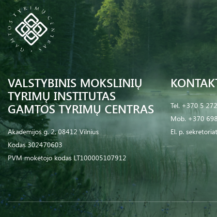
VALSTYBINIS MOKSLINIŲ
KONTAK
TYRIMŲ INSTITUTAS
GAMTOS TYRIMŲ CENTRAS
Tel.
+370 5 27
Mob.
+370 698
Akademijos g. 2, 08412 Vilnius
El. p.
sekretoria
Kodas 302470603
PVM mokėtojo kodas LT100005107912