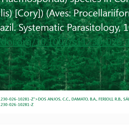
is) [Cory]) (Aves: Procellariif
azil. Systematic Parasitology, 10
//doi.org/10.1007/s11230-026-
230-026-10281-Z">DOS ANJOS, C.C., DAMATO, B.A., FERIOLI, R.B.,
1230-026-10281-Z