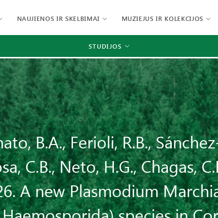
NAUJIENOS IR SKELBIMAI
MUZIEJUS IR KOLEKCIJOS
STUDIJOS
ato, B.A., Ferioli, R.B., Sánche
a, C.B., Neto, H.G., Chagas, C.R
026. A new Plasmodium Marchia
 Haemosporida) species in Cor