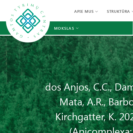
APIE MUS
STRUKTŪRA
MOKSLAS
dos Anjos, C.C., Dam
Mata, A.R., Barbos
Kirchgatter, K. 2
(Apicomplexa: