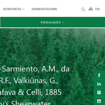
KONTAKTAI
DARBUOTOJAMS
EN
PASLAUGOS
z-Sarmiento, A.M., da
.F., Valkiūnas, G.,
fava & Celli, 1885
y’s Shearwater