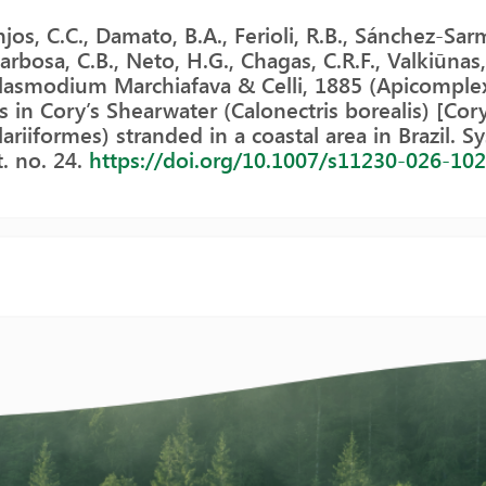
jos, C.C., Damato, B.A., Ferioli, R.B., Sánchez-Sar
Barbosa, C.B., Neto, H.G., Chagas, C.R.F., Valkiūnas,
lasmodium Marchiafava & Celli, 1885 (Apicomple
s in Cory’s Shearwater (Calonectris borealis) [Cory
lariiformes) stranded in a coastal area in Brazil. S
t. no. 24.
https://doi.org/10.1007/s11230-026-10