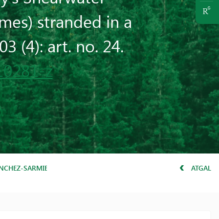
ormes) stranded in a
3 (4): art. no. 24.
10281-z
 SÁNCHEZ-SARMIENTO, A.M., DA MATA, A.R., BARBOSA, C.B., NETO, H
ATGAL