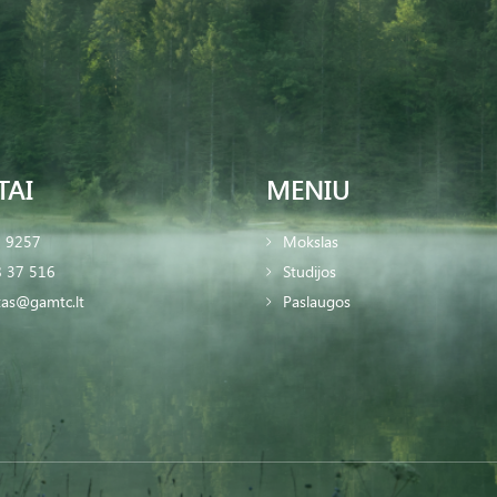
TAI
MENIU
2 9257
Mokslas
 37 516
Studijos
tas@gamtc.lt
Paslaugos