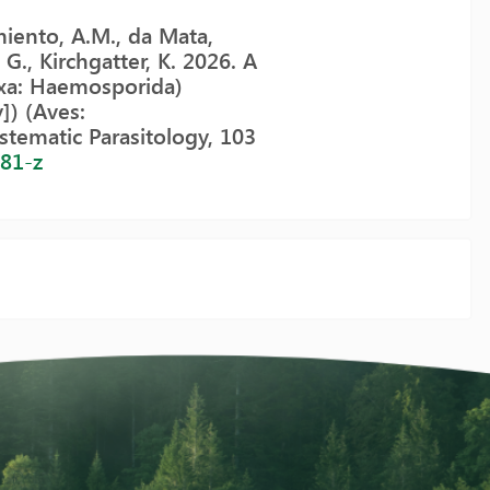
miento, A.M., da Mata,
 G., Kirchgatter, K. 2026. A
xa: Haemosporida)
]) (Aves:
ystematic Parasitology, 103
281-z