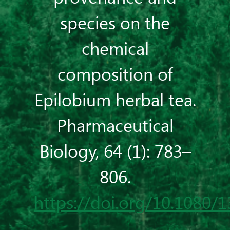
species on the
chemical
composition of
Epilobium herbal tea.
Pharmaceutical
Biology, 64 (1): 783–
806.
https://doi.org/10.1080/