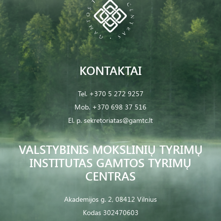
KONTAKTAI
Tel.
+370 5 272 9257
Mob.
+370 698 37 516
El. p.
sekretoriatas@gamtc.lt
VALSTYBINIS MOKSLINIŲ TYRIMŲ
INSTITUTAS GAMTOS TYRIMŲ
CENTRAS
Akademijos g. 2, 08412 Vilnius
Kodas 302470603