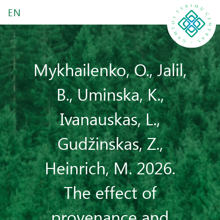
EN
Mykhailenko, O., Jalil,
B., Uminska, K.,
Ivanauskas, L.,
Gudžinskas, Z.,
Heinrich, M. 2026.
The effect of
provenance and