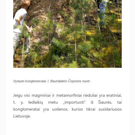
Vytauto konglomeratai. I. Baumilaitės-Čeponės nuotr.
Jeigu visi magminiai ir metamorfiniai rieduliai yra eratiniai,
t. y. ledlaikių metu „importuoti“ iš Šiaurės, tai
konglomeratai yra uolienos, kurios tikrai susidariusios
Lietuvoje.