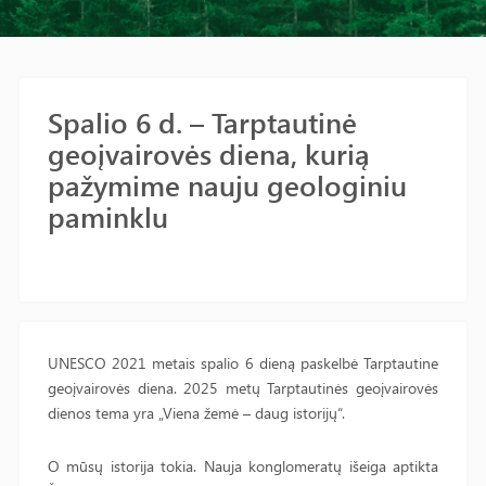
Spalio 6 d. – Tarptautinė
geoįvairovės diena, kurią
pažymime nauju geologiniu
paminklu
UNESCO 2021 metais spalio 6 dieną paskelbė Tarptautine
geoįvairovės diena. 2025 metų Tarptautinės geoįvairovės
dienos tema yra „Viena žemė – daug istorijų“.
O mūsų istorija tokia. Nauja konglomeratų išeiga aptikta