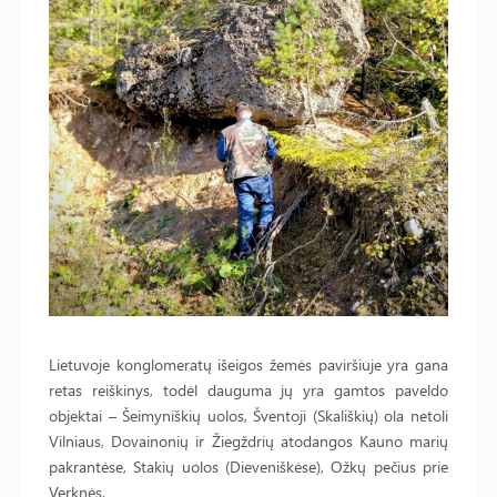
Lietuvoje konglomeratų išeigos žemės paviršiuje yra gana
retas reiškinys, todėl dauguma jų yra gamtos paveldo
objektai – Šeimyniškių uolos, Šventoji (Skališkių) ola netoli
Vilniaus, Dovainonių ir Žiegždrių atodangos Kauno marių
pakrantėse, Stakių uolos (Dieveniškėse), Ožkų pečius prie
Verknės.