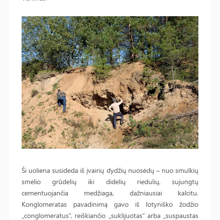
Ši uoliena susideda iš įvairių dydžių nuosėdų – nuo smulkių
smėlio grūdelių iki didelių riedulių, sujungtų
cementuojančia medžiaga, dažniausiai kalcitu.
Konglomeratas pavadinimą gavo iš lotyniško žodžio
„conglomeratus“, reiškiančio „suklijuotas“ arba „suspaustas