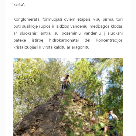
kartu“.
Konglomeratai formuojasi dviem etapais: visų pirma, turi
būti susikloję rupios ir laidžios vandeniui medžiagos klodas
ar sluoksnis; antra, su požeminiu vandeniu į sluoksnį
patekę ištirpę hidrokarbonatai dėl koncentracijos
kristalizuojasi ir virsta kalcitu ar aragonitu.