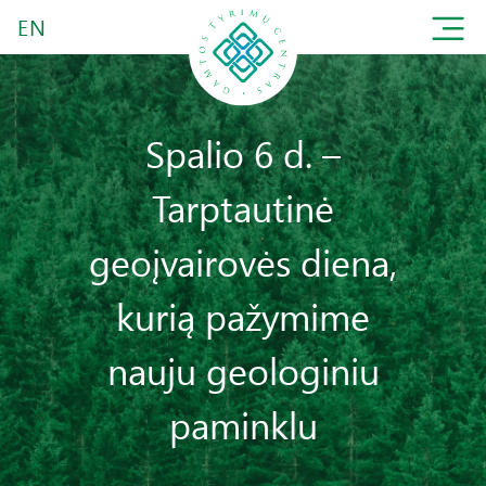
EN
Spalio 6 d. –
Tarptautinė
geoįvairovės diena,
kurią pažymime
nauju geologiniu
paminklu