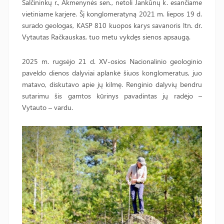
Šalčininkų r., Akmenynės sen., netoli Jankūnų k. esančiame
vietiniame karjere. Šį konglomeratyną 2021 m. liepos 19 d.
surado geologas, KASP 810 kuopos karys savanoris ltn. dr.
Vytautas Račkauskas, tuo metu vykdęs sienos apsaugą.
2025 m. rugsėjo 21 d. XV-osios Nacionalinio geologinio
paveldo dienos dalyviai aplankė šiuos konglomeratus, juo
matavo, diskutavo apie jų kilmę. Renginio dalyvių bendru
sutarimu šis gamtos kūrinys pavadintas jų radėjo –
Vytauto – vardu.