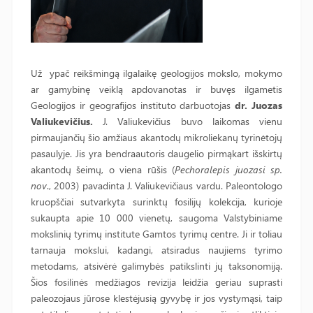
Už ypač reikšmingą ilgalaikę geologijos mokslo, mokymo
ar gamybinę veiklą apdovanotas ir buvęs ilgametis
Geologijos ir geografijos instituto darbuotojas
dr. Juozas
Valiukevičius.
J. Valiukevičius buvo laikomas vienu
pirmaujančių šio amžiaus akantodų mikroliekanų tyrinėtojų
pasaulyje. Jis yra bendraautoris daugelio pirmąkart išskirtų
akantodų šeimų, o viena rūšis (
Pechoralepis juozasi sp.
nov
., 2003) pavadinta J. Valiukevičiaus vardu. Paleontologo
kruopščiai sutvarkyta surinktų fosilijų kolekcija, kurioje
sukaupta apie 10 000 vienetų, saugoma Valstybiniame
mokslinių tyrimų institute Gamtos tyrimų centre. Ji ir toliau
tarnauja mokslui, kadangi, atsiradus naujiems tyrimo
metodams, atsivėrė galimybės patikslinti jų taksonomiją.
Šios fosilinės medžiagos revizija leidžia geriau suprasti
paleozojaus jūrose klestėjusią gyvybę ir jos vystymąsi, taip