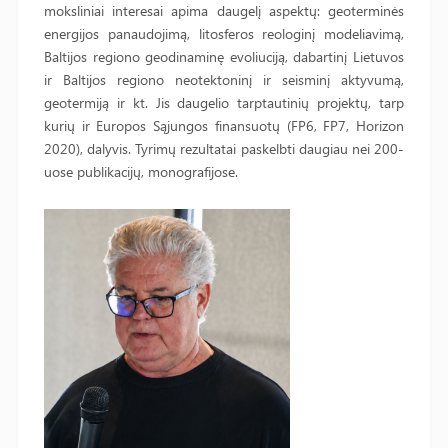
moksliniai interesai apima daugelį aspektų: geoterminės
energijos panaudojimą, litosferos reologinį modeliavimą,
Baltijos regiono geodinaminę evoliuciją, dabartinį Lietuvos
ir Baltijos regiono neotektoninį ir seisminį aktyvumą,
geotermiją ir kt. Jis daugelio tarptautinių projektų, tarp
kurių ir Europos Sąjungos finansuotų (FP6, FP7, Horizon
2020), dalyvis. Tyrimų rezultatai paskelbti daugiau nei 200-
uose publikacijų, monografijose.