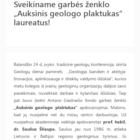
Sveikiname garbės ženklo
„Auksinis geologo plaktukas“
laureatus!
Balandžio 24 d. įvyko tradicinė geologų konferencija, skirta
Geologų dienai paminėti, „Geologija šiandien ir ateityje.
Inovacijos, aplinkosauga ir išteklių valdymo iššūkiai“, kurios
metu kolegos iš įvairių geologinių organizacijų dalijosi savo
pasiekimais, nuveiktais darbais ir kylančiais iššūkiais. Taip
pat buvo įteikti Antano Giedraičio fondo garbės ženklo
„Auksinis geologo plaktukas“
apdovanojimai. Malonu,
kad jų nusipelnė net du mūsų centro darbuotojai. Už
nuopelnus akademinėje veikloje apdovanotas
prof. habil.
dr.
Saulius Šliaupa.
Saulius jau nuo 1986 m. atlieka
Lietuvos ir Baltijos regiono geologinius tyrimus. Jo