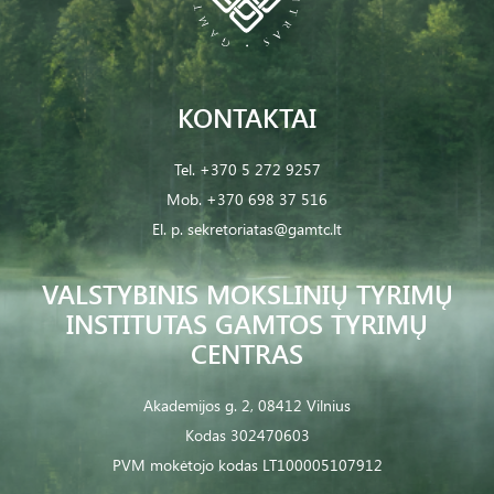
KONTAKTAI
Tel.
+370 5 272 9257
Mob.
+370 698 37 516
El. p.
sekretoriatas@gamtc.lt
VALSTYBINIS MOKSLINIŲ TYRIMŲ
INSTITUTAS GAMTOS TYRIMŲ
CENTRAS
Akademijos g. 2, 08412 Vilnius
Kodas 302470603
PVM mokėtojo kodas LT100005107912