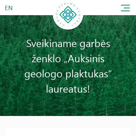
EN
Sveikiname garbės
ženklo „Auksinis
geologo plaktukas“
laureatus!