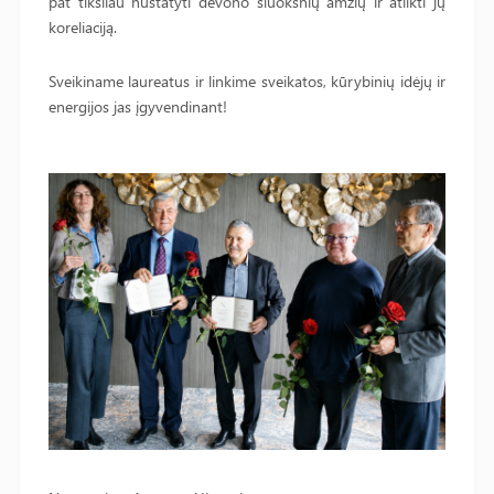
pat tiksliau nustatyti devono sluoksnių amžių ir atlikti jų
koreliaciją.
Sveikiname laureatus ir linkime sveikatos, kūrybinių idėjų ir
energijos jas įgyvendinant!