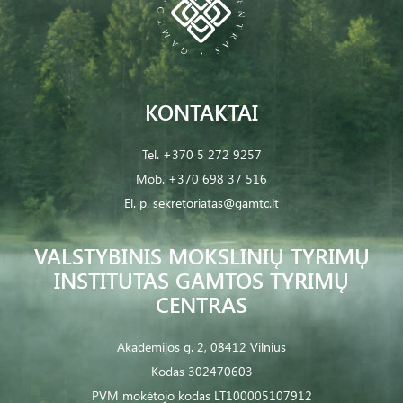
KONTAKTAI
Tel.
+370 5 272 9257
Mob.
+370 698 37 516
El. p.
sekretoriatas@gamtc.lt
VALSTYBINIS MOKSLINIŲ TYRIMŲ
INSTITUTAS GAMTOS TYRIMŲ
CENTRAS
Akademijos g. 2, 08412 Vilnius
Kodas 302470603
PVM mokėtojo kodas LT100005107912