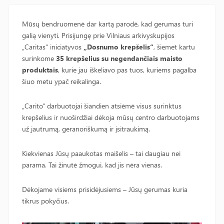
Mūsų bendruomenė dar kartą parodė, kad gerumas turi
galią vienyti. Prisijungę prie Vilniaus arkivyskupijos
„Caritas“ iniciatyvos
„Dosnumo krepšelis“
, šiemet kartu
surinkome
35 krepšelius su negendančiais maisto
produktais
, kurie jau iškeliavo pas tuos, kuriems pagalba
šiuo metu ypač reikalinga.
„Carito“ darbuotojai šiandien atsiėmė visus surinktus
krepšelius ir nuoširdžiai dėkoja mūsų centro darbuotojams
už jautrumą, geranoriškumą ir įsitraukimą.
Kiekvienas Jūsų paaukotas maišelis – tai daugiau nei
parama. Tai žinutė žmogui, kad jis nėra vienas.
Dėkojame visiems prisidėjusiems – Jūsų gerumas kuria
tikrus pokyčius.