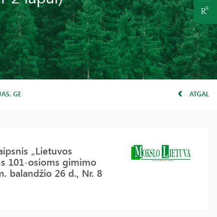
 GEOLOGO JURGIO KISNĖRIAUS 101-OSIOMS GIMIMO METINĖMS ARTĖJ
ATGAL
aipsnis „Lietuvos
aus 101-osioms gimimo
. balandžio 26 d., Nr. 8