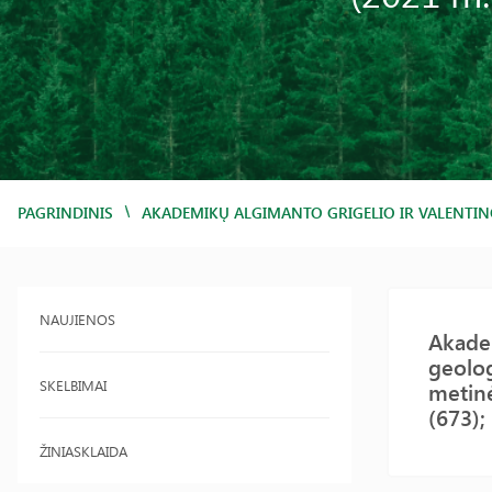
/
PAGRINDINIS
AKADEMIKŲ ALGIMANTO GRIGELIO IR VALENTINO 
NAUJIENOS
Akadem
geolog
SKELBIMAI
metinė
(673); 
ŽINIASKLAIDA