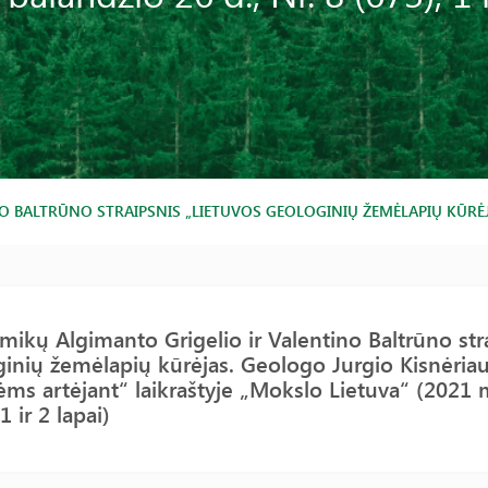
BALTRŪNO STRAIPSNIS „LIETUVOS GEOLOGINIŲ ŽEMĖLAPIŲ KŪRĖJAS.
ikų Algimanto Grigelio ir Valentino Baltrūno str
inių žemėlapių kūrėjas. Geologo Jurgio Kisnėri
ms artėjant“ laikraštyje „Mokslo Lietuva“ (2021 m
1 ir 2 lapai)