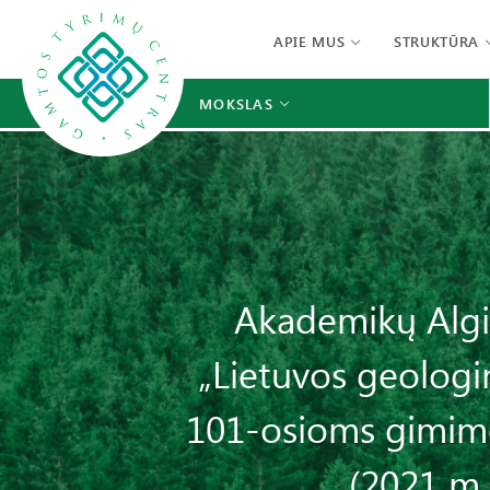
APIE MUS
STRUKTŪRA
MOKSLAS
Akademikų Algim
„Lietuvos geologi
101-osioms gimimo 
(2021 m. 