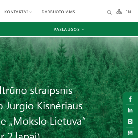
KONTAKTAI
DARBUOTOJAMS
EN
PASLAUGOS
trūno straipsnis
 Jurgio Kisnėriaus
je „Mokslo Lietuva“
r 2 lapai)