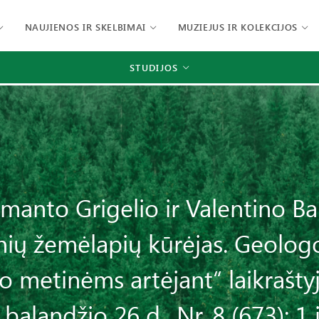
NAUJIENOS IR SKELBIMAI
MUZIEJUS IR KOLEKCIJOS
STUDIJOS
anto Grigelio ir Valentino Bal
nių žemėlapių kūrėjas. Geologo
metinėms artėjant“ laikrašty
balandžio 26 d., Nr. 8 (673); 1 i