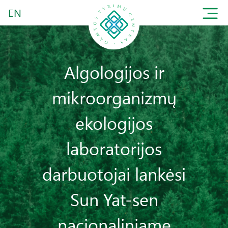
EN
Algologijos ir
mikroorganizmų
ekologijos
laboratorijos
darbuotojai lankėsi
Sun Yat-sen
nacionaliniame