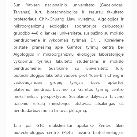
Sun Yat-sen nacionalinio universiteto (Gaosiongas,
Taivanas) Jūrų biotechnologijos ir resursų fakulteto
profesoriaus Chih-Chuang Liaw kvietimu, Algologijos ir
mikroorganizmų ekologijos laboratorijos darbuotojai
gruodžio 4–8 d. lankėsi universitete, susipažino su mokslo
bendruomene ir vykdomais tyrimais. Dr. J. Koreivienė
pristatė pranešimą apie Gamtos tyrimų centrą bei
Algologijos ir mikroorganizmų ekologijos laboratorijoje
vykdomus tyrimus fakulteto studentams ir mokslo
bendruomenei. Susitikime su universiteto Jūrų
biotechnologijos fakulteto vadovu prof. Yuan-Bin Cheng ir
vadovaujančiais grupių tyrėjais buvo aptartos
platesnio bendradarbiavimo su Gamtos tyrimų centro
mokslininkais perspektyvos. Susitikime dalyvavo Taivano
užsienio reikalų ministerijos atstovas, atsakingas už
bendradarbiavimo su Lietuva plėtojimą.
Taip pat GTC mokslininkai apsilankė Žemės ūkio
biotechnologijos centre (Pietų Taivano biotechnologijos