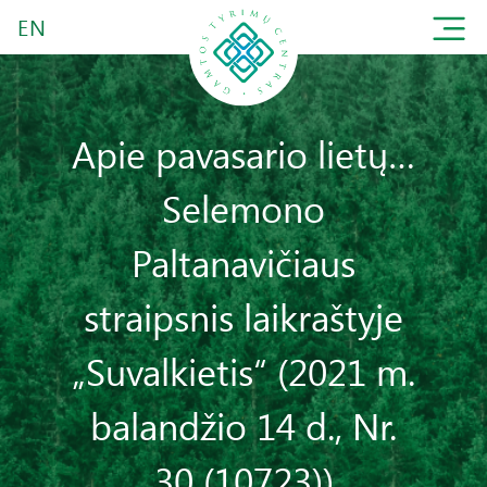
EN
Apie pavasario lietų…
Selemono
Paltanavičiaus
straipsnis laikraštyje
„Suvalkietis“ (2021 m.
balandžio 14 d., Nr.
30 (10723))