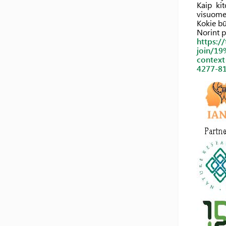
Kaip ki
visuome
Kokie b
Norint p
https:/
join/1
contex
4277-8