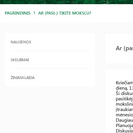
/
PAGRINDINIS
AR (PASI-) TIKITE MOKSLU?
NAUJIENOS
Ar (pa
SKELBIMAI
ŽINIASKLAIDA
Kviečiam
dieną, 1
Ši disku
pasitikė
mokslin
įtraukia
mėnesio 
Daugiau 
Planuoja
Diskusij