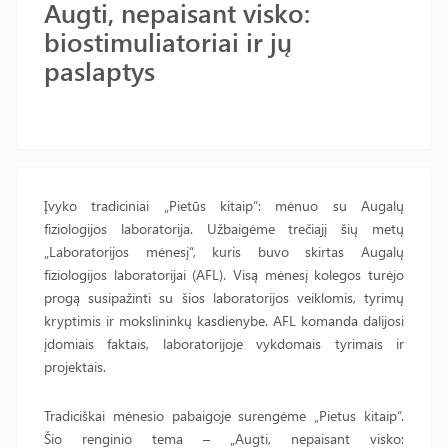
Augti, nepaisant visko:
biostimuliatoriai ir jų
paslaptys
Įvyko tradiciniai „Pietūs kitaip“: mėnuo su Augalų
fiziologijos laboratorija. Užbaigėme trečiajį šių metų
„Laboratorijos mėnesį“, kuris buvo skirtas Augalų
fiziologijos laboratorijai (AFL). Visą mėnesį kolegos turėjo
progą susipažinti su šios laboratorijos veiklomis, tyrimų
kryptimis ir mokslininkų kasdienybe. AFL komanda dalijosi
įdomiais faktais, laboratorijoje vykdomais tyrimais ir
projektais.
Tradiciškai mėnesio pabaigoje surengėme „Pietus kitaip“.
Šio renginio tema – „Augti, nepaisant visko: