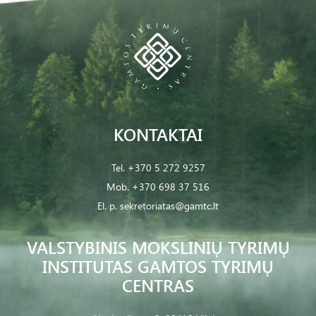
KONTAKTAI
Tel.
+370 5 272 9257
Mob.
+370 698 37 516
El. p.
sekretoriatas@gamtc.lt
VALSTYBINIS MOKSLINIŲ TYRIMŲ
INSTITUTAS GAMTOS TYRIMŲ
CENTRAS