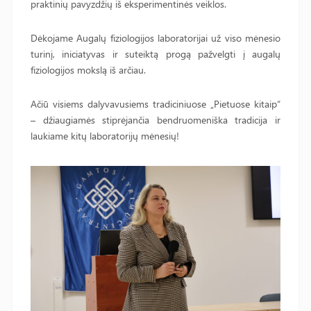
praktinių pavyzdžių iš eksperimentinės veiklos.
Dėkojame Augalų fiziologijos laboratorijai už viso mėnesio
turinį, iniciatyvas ir suteiktą progą pažvelgti į augalų
fiziologijos mokslą iš arčiau.
Ačiū visiems dalyvavusiems tradiciniuose „Pietuose kitaip“
– džiaugiamės stiprėjančia bendruomeniška tradicija ir
laukiame kitų laboratorijų mėnesių!