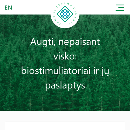
EN
Augti, nepaisant
visko:
biostimuliatoriai ir jų
paslaptys