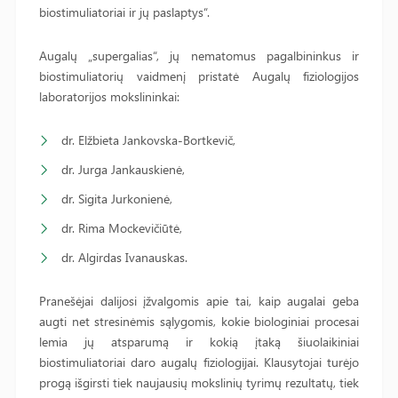
biostimuliatoriai ir jų paslaptys“.
Augalų „supergalias“, jų nematomus pagalbininkus ir
biostimuliatorių vaidmenį pristatė Augalų fiziologijos
laboratorijos mokslininkai:
dr. Elžbieta Jankovska-Bortkevič,
dr. Jurga Jankauskienė,
dr. Sigita Jurkonienė,
dr. Rima Mockevičiūtė,
dr. Algirdas Ivanauskas.
Pranešėjai dalijosi įžvalgomis apie tai, kaip augalai geba
augti net stresinėmis sąlygomis, kokie biologiniai procesai
lemia jų atsparumą ir kokią įtaką šiuolaikiniai
biostimuliatoriai daro augalų fiziologijai. Klausytojai turėjo
progą išgirsti tiek naujausių mokslinių tyrimų rezultatų, tiek