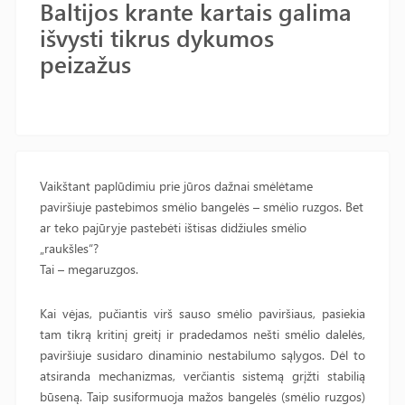
Baltijos krante kartais galima
išvysti tikrus dykumos
peizažus
Vaikštant paplūdimiu prie jūros dažnai smėlėtame
paviršiuje pastebimos smėlio bangelės – smėlio ruzgos. Bet
ar teko pajūryje pastebėti ištisas didžiules smėlio
„raukšles“?
Tai – megaruzgos.
Kai vėjas, pučiantis virš sauso smėlio paviršiaus, pasiekia
tam tikrą kritinį greitį ir pradedamos nešti smėlio dalelės,
paviršiuje susidaro dinaminio nestabilumo sąlygos. Dėl to
atsiranda mechanizmas, verčiantis sistemą grįžti stabilią
būseną. Taip susiformuoja mažos bangelės (smėlio ruzgos)