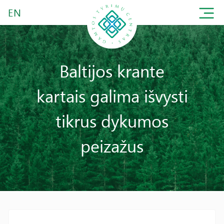
EN
Baltijos krante
kartais galima išvysti
tikrus dykumos
peizažus