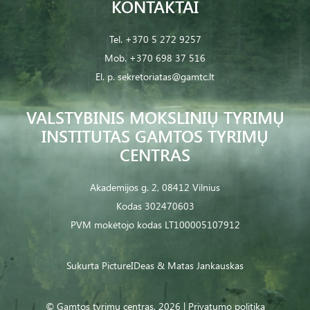
KONTAKTAI
Tel.
+370 5 272 9257
Mob.
+370 698 37 516
El. p.
sekretoriatas@gamtc.lt
VALSTYBINIS MOKSLINIŲ TYRIMŲ
INSTITUTAS GAMTOS TYRIMŲ
CENTRAS
Akademijos g. 2, 08412 Vilnius
Kodas 302470603
PVM mokėtojo kodas LT100005107912
Sukurta
PictureIDeas
& Matas Jankauskas
© Gamtos tyrimų centras. 2026 |
Privatumo politika