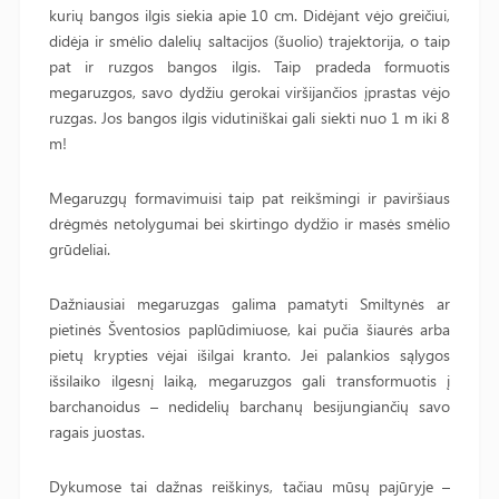
kurių bangos ilgis siekia apie 10 cm. Didėjant vėjo greičiui,
didėja ir smėlio dalelių saltacijos (šuolio) trajektorija, o taip
pat ir ruzgos bangos ilgis. Taip pradeda formuotis
megaruzgos, savo dydžiu gerokai viršijančios įprastas vėjo
ruzgas. Jos bangos ilgis vidutiniškai gali siekti nuo 1 m iki 8
m!
Megaruzgų formavimuisi taip pat reikšmingi ir paviršiaus
drėgmės netolygumai bei skirtingo dydžio ir masės smėlio
grūdeliai.
Dažniausiai megaruzgas galima pamatyti Smiltynės ar
pietinės Šventosios paplūdimiuose, kai pučia šiaurės arba
pietų krypties vėjai išilgai kranto. Jei palankios sąlygos
išsilaiko ilgesnį laiką, megaruzgos gali transformuotis į
barchanoidus – nedidelių barchanų besijungiančių savo
ragais juostas.
Dykumose tai dažnas reiškinys, tačiau mūsų pajūryje –