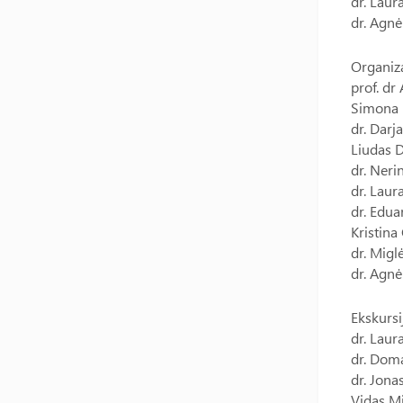
dr. Laur
dr. Agnė
Organiza
prof. dr
Simona R
dr. Darj
Liudas D
dr. Neri
dr. Laur
dr. Edua
Kristina
dr. Migl
dr. Agnė
Ekskursi
dr. Lau
dr. Dom
dr. Jona
Vidas M