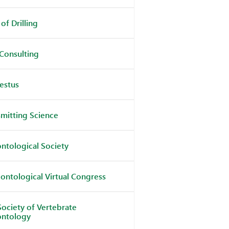
of Drilling
Consulting
estus
smitting Science
ontological Society
ontological Virtual Congress
Society of Vertebrate
ontology