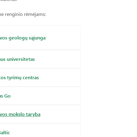
e renginio rėmėjams:
uvos geologų sąjunga
aus universitetas
os tyrimų centras
us Go
uvos mokslo taryba
altic