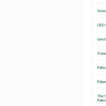
Sons 
GEO 
Geot
Tran
Pale
Palae
The 
Pale