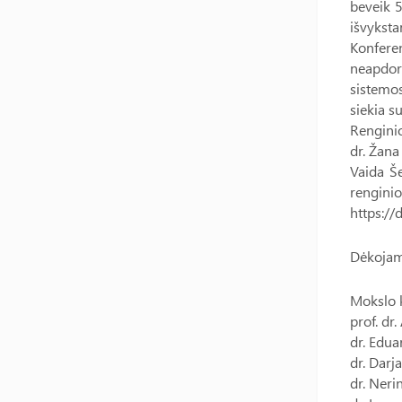
beveik 5
išvyksta
Konferen
neapdor
sistemos
siekia su
Renginio
dr. Žana
Vaida Še
rengin
https:/
Dėkojam
Mokslo 
prof. dr
dr. Edua
dr. Darj
dr. Neri