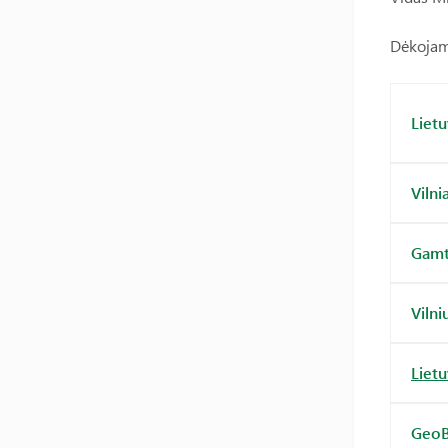
Dėkojam
Liet
Vilni
Gamt
Vilni
Liet
GeoB