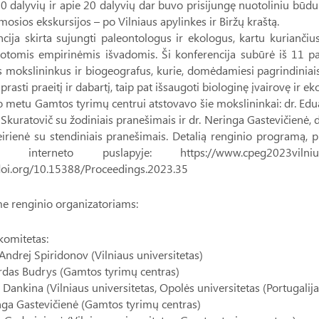
0 dalyvių ir apie 20 dalyvių dar buvo prisijungę nuotoliniu būdu
mosios ekskursijos – po Vilniaus apylinkes ir Biržų kraštą.
cija skirta sujungti paleontologus ir ekologus, kartu kuriančius 
otomis empirinėmis išvadomis. Ši konferencija subūrė iš 11 pa
 mokslininkus ir biogeografus, kurie, domėdamiesi pagrindiniais
prasti praeitį ir dabartį, taip pat išsaugoti biologinę įvairovę ir e
 metu Gamtos tyrimų centrui atstovavo šie mokslininkai: dr. Edua
 Skuratovič su žodiniais pranešimais ir dr. Neringa Gastevičienė, 
irienė su stendiniais pranešimais. Detalią renginio programą, 
io interneto puslapyje: https://www.cpeg2023vil
/doi.org/10.15388/Proceedings.2023.35
e renginio organizatoriams:
komitetas:
. Andrej Spiridonov (Vilniaus universitetas)
rdas Budrys (Gamtos tyrimų centras)
a Dankina (Vilniaus universitetas, Opolės universitetas (Portugalija
nga Gastevičienė (Gamtos tyrimų centras)