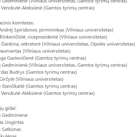
a Gedminienė (Vilniaus universitetas, Gamtos tyrimų centras)
 Venckutė-Aleksienė (Gamtos tyrimų centras)
cinis komitetas:
 Andrej Spiridonov, pirmininkas (Vilniaus universitetas)
inkevičiūtė, viceprezidentė (Vilniaus universitetas)
a Dankina, sekretorė (Vilniaus universitetas, Opolės universitetas)
aumantas (Vilniaus universitetas)
nga Gastevičienė (Gamtos tyrimų centras)
a Gedminienė (Vilniaus universitetas, Gamtos tyrimų centras)
rdas Budrys (Gamtos tyrimų centras)
 Girčytė (Vilniaus universitetas)
ė Stančikaitė (Gamtos tyrimų centras)
 Venckutė-Aleksienė (Gamtos tyrimų centras)
jų gidai:
ra Gedminienė
as Uogintas
s Satkūnas
ikulėnas