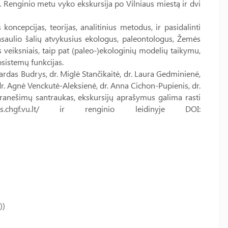
. Renginio metu vyko ekskursija po Vilniaus miestą ir dvi
koncepcijas, teorijas, analitinius metodus, ir pasidalinti
saulio šalių atvykusius ekologus, paleontologus, Žemės
 veiksniais, taip pat (paleo-)ekologinių modelių taikymu,
kosistemų funkcijas.
rdas Budrys, dr. Miglė Stančikaitė, dr. Laura Gedminienė,
dr. Agnė Venckutė-Aleksienė, dr. Anna Cichon-Pupienis, dr.
pranešimų santraukas, ekskursijų aprašymus galima rasti
nius.chgf.vu.lt/ ir renginio leidinyje DOI:
))