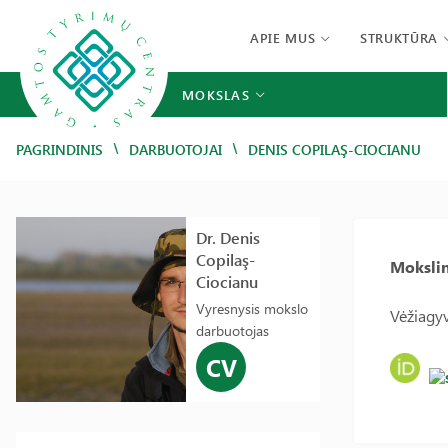
APIE MUS
STRUKTŪRA
MOKSLAS
/
/
PAGRINDINIS
DARBUOTOJAI
DENIS COPILAŞ-CIOCIANU
Dr. Denis
Copilaş-
Mokslin
Ciocianu
Vyresnysis mokslo
Vėžiagyv
darbuotojas
CV