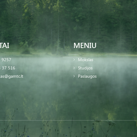
TAI
MENIU
2 9257
Mokslas
 37 516
Studijos
tas@gamtc.lt
Paslaugos