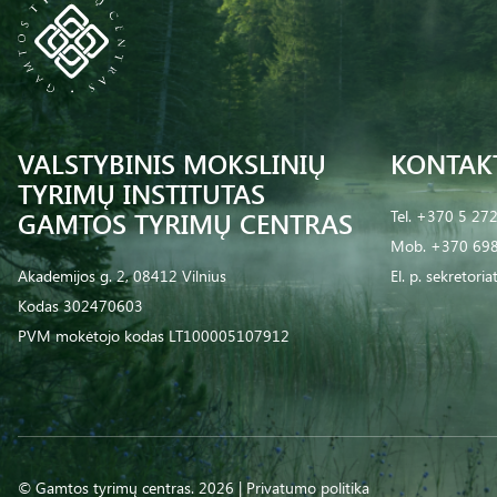
VALSTYBINIS MOKSLINIŲ
KONTAK
TYRIMŲ INSTITUTAS
GAMTOS TYRIMŲ CENTRAS
Tel.
+370 5 27
Mob.
+370 698
Akademijos g. 2, 08412 Vilnius
El. p.
sekretoria
Kodas 302470603
PVM mokėtojo kodas LT100005107912
© Gamtos tyrimų centras. 2026 |
Privatumo politika