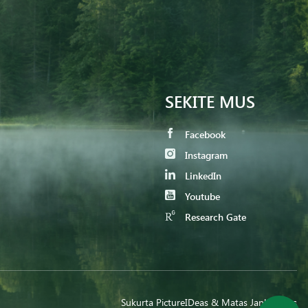
SEKITE MUS
Facebook
Instagram
LinkedIn
Youtube
Research Gate
Sukurta
PictureIDeas
& Matas Jankauskas